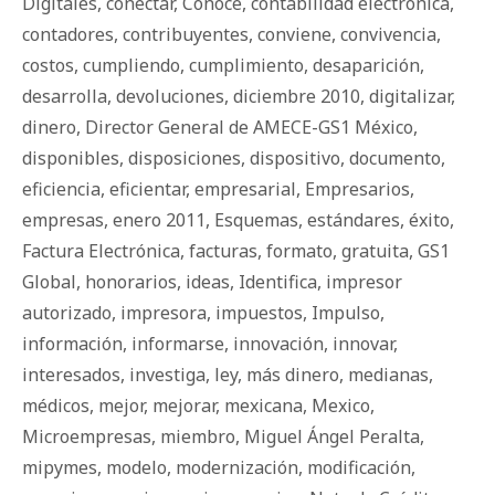
Digitales
,
conectar
,
Conoce
,
contabilidad electrónica
,
contadores
,
contribuyentes
,
conviene
,
convivencia
,
costos
,
cumpliendo
,
cumplimiento
,
desaparición
,
desarrolla
,
devoluciones
,
diciembre 2010
,
digitalizar
,
dinero
,
Director General de AMECE-GS1 México
,
disponibles
,
disposiciones
,
dispositivo
,
documento
,
eficiencia
,
eficientar
,
empresarial
,
Empresarios
,
empresas
,
enero 2011
,
Esquemas
,
estándares
,
éxito
,
Factura Electrónica
,
facturas
,
formato
,
gratuita
,
GS1
Global
,
honorarios
,
ideas
,
Identifica
,
impresor
autorizado
,
impresora
,
impuestos
,
Impulso
,
información
,
informarse
,
innovación
,
innovar
,
interesados
,
investiga
,
ley
,
más dinero
,
medianas
,
médicos
,
mejor
,
mejorar
,
mexicana
,
Mexico
,
Microempresas
,
miembro
,
Miguel Ángel Peralta
,
mipymes
,
modelo
,
modernización
,
modificación
,