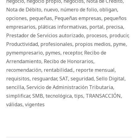
negocio
,
negocio propio
,
negocios
,
Nota de Crédito
,
Nota de Débito
,
nuevo
,
número de folio
,
obligan
,
opciones
,
pequeñas
,
Pequeñas empresas
,
pequeños
empresarios
,
pláticas informativas
,
portal
,
precisa
,
Prestador de Servicios autorizado
,
procesos
,
producir
,
Productividad
,
profesionales
,
propios medios
,
pyme
,
pymempresario
,
pymes
,
receptor
,
Recibo de
Arrendamiento
,
Recibo de Honorarios
,
recomendación
,
rentabilidad.
,
reporte mensual
,
requisitos
,
resguardar
,
SAT
,
seguridad
,
Sello Digital
,
sencilla
,
Servicio de Administración Tributaria
,
simplificar
,
SMB
,
tecnológica
,
tips
,
TRANSACCIÓN
,
válidas
,
vigentes