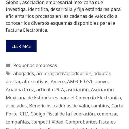
Global, asociación empresarial mexicana que
investiga, identifica, desarrolla y fija estándares para
eficientar los procesos en las cadenas de valor, dio a
conocer los diversos esquemas disponibles para la
Factura Electrónica.
LEER MÁS
Categorías
Pequeñas empresas
Etiquetas
abogados
,
acelerar
,
activar
,
adopción
,
adoptar
,
alertar
,
alternativas
,
Amece
,
AMECE-GS1
,
apoyo
,
Ariadna Cruz
,
artículo 29-A
,
asociación
,
Asociación
Mexicana de Estándares para el Comercio Electrónico
,
asociados
,
Beneficios
,
cadenas de valor
,
cambios
,
Carta
Porte
,
CFD
,
Código Fiscal de la Federación
,
comenzar
,
compañías
,
competitividad
,
Comprobantes Fiscales