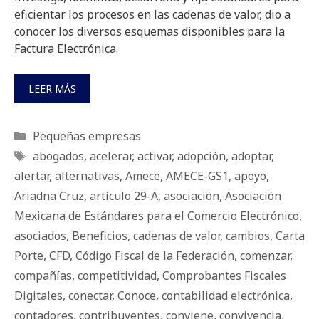
eficientar los procesos en las cadenas de valor, dio a
conocer los diversos esquemas disponibles para la
Factura Electrónica.
LEER MÁS
Categorías
Pequeñas empresas
Etiquetas
abogados
,
acelerar
,
activar
,
adopción
,
adoptar
,
alertar
,
alternativas
,
Amece
,
AMECE-GS1
,
apoyo
,
Ariadna Cruz
,
artículo 29-A
,
asociación
,
Asociación
Mexicana de Estándares para el Comercio Electrónico
,
asociados
,
Beneficios
,
cadenas de valor
,
cambios
,
Carta
Porte
,
CFD
,
Código Fiscal de la Federación
,
comenzar
,
compañías
,
competitividad
,
Comprobantes Fiscales
Digitales
,
conectar
,
Conoce
,
contabilidad electrónica
,
contadores
,
contribuyentes
,
conviene
,
convivencia
,