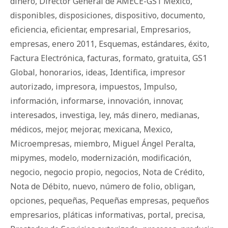
dinero
,
Director General de AMECE-GS1 México
,
disponibles
,
disposiciones
,
dispositivo
,
documento
,
eficiencia
,
eficientar
,
empresarial
,
Empresarios
,
empresas
,
enero 2011
,
Esquemas
,
estándares
,
éxito
,
Factura Electrónica
,
facturas
,
formato
,
gratuita
,
GS1
Global
,
honorarios
,
ideas
,
Identifica
,
impresor
autorizado
,
impresora
,
impuestos
,
Impulso
,
información
,
informarse
,
innovación
,
innovar
,
interesados
,
investiga
,
ley
,
más dinero
,
medianas
,
médicos
,
mejor
,
mejorar
,
mexicana
,
Mexico
,
Microempresas
,
miembro
,
Miguel Ángel Peralta
,
mipymes
,
modelo
,
modernización
,
modificación
,
negocio
,
negocio propio
,
negocios
,
Nota de Crédito
,
Nota de Débito
,
nuevo
,
número de folio
,
obligan
,
opciones
,
pequeñas
,
Pequeñas empresas
,
pequeños
empresarios
,
pláticas informativas
,
portal
,
precisa
,