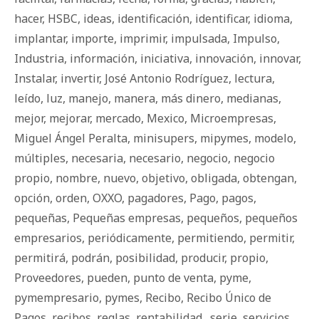
hacer
,
HSBC
,
ideas
,
identificación
,
identificar
,
idioma
,
implantar
,
importe
,
imprimir
,
impulsada
,
Impulso
,
Industria
,
información
,
iniciativa
,
innovación
,
innovar
,
Instalar
,
invertir
,
José Antonio Rodríguez
,
lectura
,
leído
,
luz
,
manejo
,
manera
,
más dinero
,
medianas
,
mejor
,
mejorar
,
mercado
,
Mexico
,
Microempresas
,
Miguel Ángel Peralta
,
minisupers
,
mipymes
,
modelo
,
múltiples
,
necesaria
,
necesario
,
negocio
,
negocio
propio
,
nombre
,
nuevo
,
objetivo
,
obligada
,
obtengan
,
opción
,
orden
,
OXXO
,
pagadores
,
Pago
,
pagos
,
pequeñas
,
Pequeñas empresas
,
pequeños
,
pequeños
empresarios
,
periódicamente
,
permitiendo
,
permitir
,
permitirá
,
podrán
,
posibilidad
,
producir
,
propio
,
Proveedores
,
pueden
,
punto de venta
,
pyme
,
pymempresario
,
pymes
,
Recibo
,
Recibo Único de
Pagos
,
recibos
,
reglas
,
rentabilidad.
,
serie
,
servicios
,