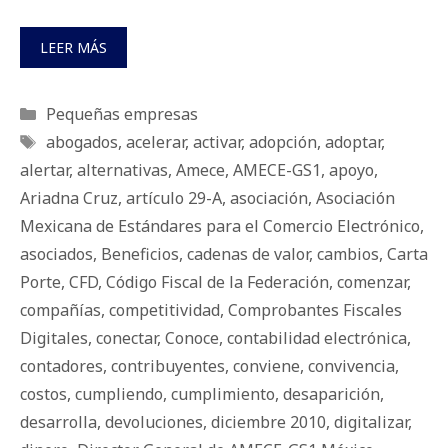
LEER MÁS
Categorías
Pequeñas empresas
Etiquetas
abogados
,
acelerar
,
activar
,
adopción
,
adoptar
,
alertar
,
alternativas
,
Amece
,
AMECE-GS1
,
apoyo
,
Ariadna Cruz
,
artículo 29-A
,
asociación
,
Asociación
Mexicana de Estándares para el Comercio Electrónico
,
asociados
,
Beneficios
,
cadenas de valor
,
cambios
,
Carta
Porte
,
CFD
,
Código Fiscal de la Federación
,
comenzar
,
compañías
,
competitividad
,
Comprobantes Fiscales
Digitales
,
conectar
,
Conoce
,
contabilidad electrónica
,
contadores
,
contribuyentes
,
conviene
,
convivencia
,
costos
,
cumpliendo
,
cumplimiento
,
desaparición
,
desarrolla
,
devoluciones
,
diciembre 2010
,
digitalizar
,