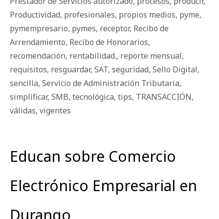
Prestador de Servicios autorizado
,
procesos
,
producir
,
Productividad
,
profesionales
,
propios medios
,
pyme
,
pymempresario
,
pymes
,
receptor
,
Recibo de
Arrendamiento
,
Recibo de Honorarios
,
recomendación
,
rentabilidad.
,
reporte mensual
,
requisitos
,
resguardar
,
SAT
,
seguridad
,
Sello Digital
,
sencilla
,
Servicio de Administración Tributaria
,
simplificar
,
SMB
,
tecnológica
,
tips
,
TRANSACCIÓN
,
válidas
,
vigentes
Educan sobre Comercio
Electrónico Empresarial en
Durango