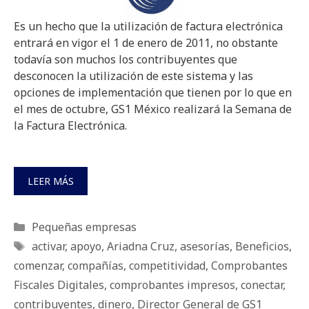
Es un hecho que la utilización de factura electrónica
entrará en vigor el 1 de enero de 2011, no obstante
todavía son muchos los contribuyentes que
desconocen la utilización de este sistema y las
opciones de implementación que tienen por lo que en
el mes de octubre, GS1 México realizará la Semana de
la Factura Electrónica.
LEER MÁS
Categorías
Pequeñas empresas
Etiquetas
activar
,
apoyo
,
Ariadna Cruz
,
asesorí­as
,
Beneficios
,
comenzar
,
compañías
,
competitividad
,
Comprobantes
Fiscales Digitales
,
comprobantes impresos
,
conectar
,
contribuyentes
,
dinero
,
Director General de GS1