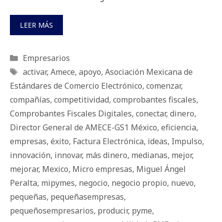
LEER MÁS
Categorías
Empresarios
Etiquetas
activar
,
Amece
,
apoyo
,
Asociación Mexicana de
Estándares de Comercio Electrónico
,
comenzar
,
compañías
,
competitividad
,
comprobantes fiscales
,
Comprobantes Fiscales Digitales
,
conectar
,
dinero
,
Director General de AMECE-GS1 México
,
eficiencia
,
empresas
,
éxito
,
Factura Electrónica
,
ideas
,
Impulso
,
innovación
,
innovar
,
más dinero
,
medianas
,
mejor
,
mejorar
,
Mexico
,
Micro empresas
,
Miguel Ángel
Peralta
,
mipymes
,
negocio
,
negocio propio
,
nuevo
,
pequeñas
,
pequeñasempresas
,
pequeñosempresarios
,
producir
,
pyme
,