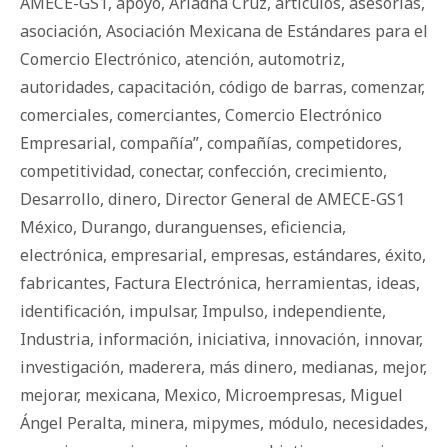
AMECE-GS1
,
apoyo
,
Ariadna Cruz
,
artículos
,
asesorí­as
,
asociación
,
Asociación Mexicana de Estándares para el
Comercio Electrónico
,
atención
,
automotriz
,
autoridades
,
capacitación
,
código de barras
,
comenzar
,
comerciales
,
comerciantes
,
Comercio Electrónico
Empresarial
,
compañía”
,
compañías
,
competidores
,
competitividad
,
conectar
,
confección
,
crecimiento
,
Desarrollo
,
dinero
,
Director General de AMECE-GS1
México
,
Durango
,
duranguenses
,
eficiencia
,
electrónica
,
empresarial
,
empresas
,
estándares
,
éxito
,
fabricantes
,
Factura Electrónica
,
herramientas
,
ideas
,
identificación
,
impulsar
,
Impulso
,
independiente
,
Industria
,
información
,
iniciativa
,
innovación
,
innovar
,
investigación
,
maderera
,
más dinero
,
medianas
,
mejor
,
mejorar
,
mexicana
,
Mexico
,
Microempresas
,
Miguel
Ángel Peralta
,
minera
,
mipymes
,
módulo
,
necesidades
,