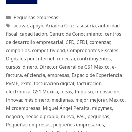
Categorías
Pequeñas empresas
Etiquetas
activar
,
apoyo
,
Ariadna Cruz
,
asesoría
,
autoridad
fiscal
,
capacitación
,
Centro de Conocimiento
,
centros
de desarrollo empresarial
,
CFD
,
CFDI
,
comenzar
,
compañías
,
competitividad
,
Comprobantes Fiscales
Digitales por Internet
,
conectar
,
contribuyentes
,
cursos
,
dinero
,
Director General de GS1 México
,
e-
factura
,
eficiencia
,
empresas
,
Espacio de Experiencia
PyME
,
éxito
,
facturación digital
,
facturación
electrónica
,
GS1 México
,
ideas
,
Impulso
,
innovación
,
innovar
,
más dinero
,
medianas
,
mejor
,
mejorar
,
Mexico
,
Microempresas
,
Miguel Ángel Peralta
,
mipymes
,
negocio
,
negocio propio
,
nuevo
,
PAC
,
pequeñas
,
Pequeñas empresas
,
pequeños empresarios
,