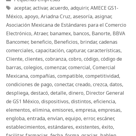
Etiquetas
aceptar
,
activar
,
acuerdo
,
adquirir
,
AMECE GS1-
México
,
apoyo
,
Ariadna Cruz
,
asesoría
,
asignar
,
Asociación Mexicana de Estándares para el Comercio
Electrónico
,
Atraer
,
banamex
,
bancos
,
Banorte
,
BBVA
Bancomer
,
beneficio
,
Beneficios
,
brindar
,
cadenas
comerciales
,
capacitación
,
capturar
,
características
,
Cliente
,
clientes
,
cobranza
,
cobro
,
código
,
código de
barras
,
colegios
,
comenzar
,
comercial
,
Comercial
Mexicana
,
compañías
,
compatible
,
competitividad
,
condiciones de pago
,
conectar
,
creado
,
crezca
,
datos
,
despliega
,
destacó
,
detalle
,
dinero
,
Director General
de GS1 México
,
dispositivos
,
distintos
,
eficiencia
,
elementos
,
elimina
,
emisores
,
empresa
,
empresas
,
engloba
,
entrada
,
envían
,
equipo
,
error
,
escáner
,
establecimientos
,
estándares
,
existentes
,
éxito
,
facilitar
,
farmacias
,
fecha
,
forma
,
gracias
,
hablen
,