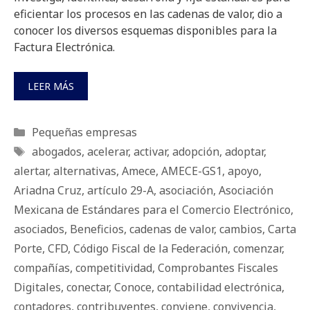
eficientar los procesos en las cadenas de valor, dio a
conocer los diversos esquemas disponibles para la
Factura Electrónica.
LEER MÁS
Categorías
Pequeñas empresas
Etiquetas
abogados
,
acelerar
,
activar
,
adopción
,
adoptar
,
alertar
,
alternativas
,
Amece
,
AMECE-GS1
,
apoyo
,
Ariadna Cruz
,
artículo 29-A
,
asociación
,
Asociación
Mexicana de Estándares para el Comercio Electrónico
,
asociados
,
Beneficios
,
cadenas de valor
,
cambios
,
Carta
Porte
,
CFD
,
Código Fiscal de la Federación
,
comenzar
,
compañías
,
competitividad
,
Comprobantes Fiscales
Digitales
,
conectar
,
Conoce
,
contabilidad electrónica
,
contadores
,
contribuyentes
,
conviene
,
convivencia
,