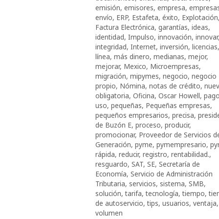
emisión
,
emisores
,
empresa
,
empresa
envío
,
ERP
,
Estafeta
,
éxito
,
Explotación
Factura Electrónica
,
garantías
,
ideas
,
identidad
,
Impulso
,
innovación
,
innovar
integridad
,
Internet
,
inversión
,
licencias
línea
,
más dinero
,
medianas
,
mejor
,
mejorar
,
Mexico
,
Microempresas
,
migración
,
mipymes
,
negocio
,
negocio
propio
,
Nómina
,
notas de crédito
,
nue
obligatoria
,
Oficina
,
Oscar Howell
,
pago
uso
,
pequeñas
,
Pequeñas empresas
,
pequeños empresarios
,
precisa
,
presid
de Buzón E
,
proceso
,
producir
,
promocionar
,
Proveedor de Servicios d
Generación
,
pyme
,
pymempresario
,
py
rápida
,
reducir
,
registro
,
rentabilidad.
,
resguardo
,
SAT
,
SE
,
Secretaría de
Economía
,
Servicio de Administración
Tributaria
,
servicios
,
sistema
,
SMB
,
solución
,
tarifa
,
tecnología
,
tiempo
,
tie
de autoservicio
,
tips
,
usuarios
,
ventaja
,
volumen