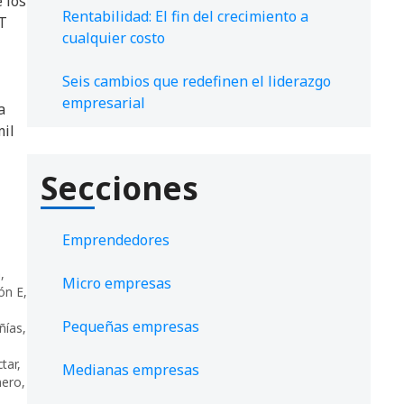
e los
Rentabilidad: El fin del crecimiento a
AT
cualquier costo
Seis cambios que redefinen el liderazgo
empresarial
a
il
Secciones
Emprendedores
a
,
Micro empresas
ón E
,
Pequeñas empresas
ñías
,
tar
,
Medianas empresas
nero
,