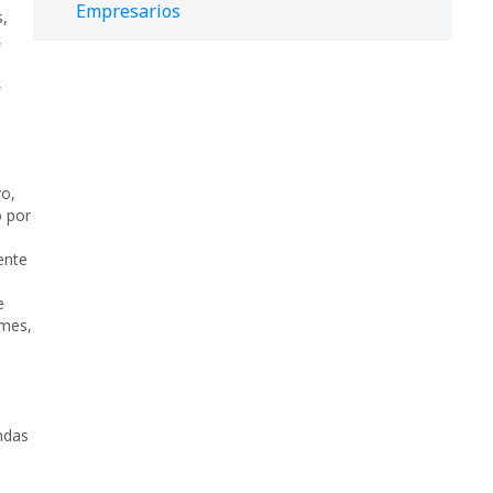
Empresarios
s
,
,
,
,
vo
,
 por
ente
e
mes
,
ndas