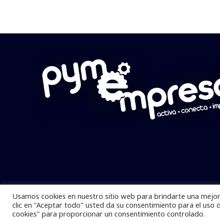
Usamos cookies en nuestro sitio web para brindarte una mejor 
Pymempresario © 2025 Todos los derech
clic en "Aceptar todo" usted da su consentimiento para el uso 
cookies" para proporcionar un consentimiento controlado.