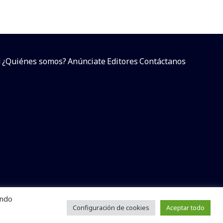
d
¿Quiénes somos?
Anúnciate
Editores
Contáctanos
endo
arcial sin dar referencia a la fuente.
e
Configuración de cookies
Aceptar todo