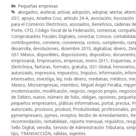
Categorías
Pequeñas empresas
Etiquetas
abogados
,
acelerar
,
activar
,
adopción
,
adoptar
,
alertar
,
altern
GS1
,
apoyo
,
Ariadna Cruz
,
artículo 29-A
,
asociación
,
Asociación
para el Comercio Electrónico
,
asociados
,
Beneficios
,
cadenas de
Porte
,
CFD
,
Código Fiscal de la Federación
,
comenzar
,
compañí
Comprobantes Fiscales Digitales
,
conectar
,
Conoce
,
contabilida
contribuyentes
,
conviene
,
convivencia
,
costos
,
cumpliendo
,
cump
desarrolla
,
devoluciones
,
diciembre 2010
,
digitalizar
,
dinero
,
Dir
GS1 México
,
disponibles
,
disposiciones
,
dispositivo
,
documento
empresarial
,
Empresarios
,
empresas
,
enero 2011
,
Esquemas
,
e
Electrónica
,
facturas
,
formato
,
gratuita
,
GS1 Global
,
honorarios
autorizado
,
impresora
,
impuestos
,
Impulso
,
información
,
infor
interesados
,
investiga
,
ley
,
más dinero
,
medianas
,
médicos
,
mej
Mexico
,
Microempresas
,
miembro
,
Miguel Ángel Peralta
,
mipy
modernización
,
modificación
,
negocio
,
negocio propio
,
negocio
de Débito
,
nuevo
,
número de folio
,
obligan
,
opciones
,
pequeña
pequeños empresarios
,
pláticas informativas
,
portal
,
precisa
,
Pr
autorizado
,
procesos
,
producir
,
Productividad
,
profesionales
,
pr
pymempresario
,
pymes
,
receptor
,
Recibo de Arrendamiento
,
Re
recomendación
,
rentabilidad.
,
reporte mensual
,
requisitos
,
resg
Sello Digital
,
sencilla
,
Servicio de Administración Tributaria
,
simpl
tips
,
TRANSACCIÓN
,
válidas
,
vigentes