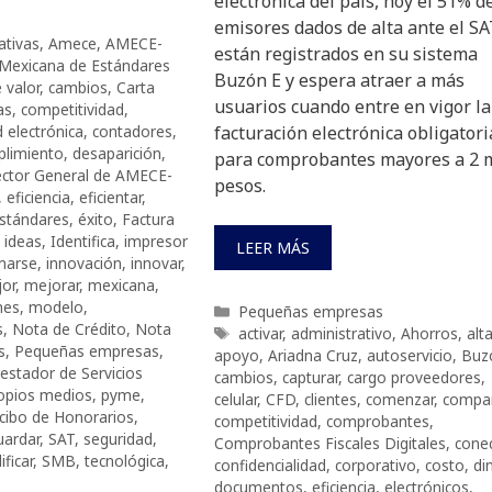
electrónica del país, hoy el 51% d
emisores dados de alta ante el S
ativas
,
Amece
,
AMECE-
están registrados en su sistema
 Mexicana de Estándares
Buzón E y espera atraer a más
 valor
,
cambios
,
Carta
usuarios cuando entre en vigor la
as
,
competitividad
,
d electrónica
,
contadores
,
facturación electrónica obligatori
limiento
,
desaparición
,
para comprobantes mayores a 2 m
ector General de AMECE-
pesos.
,
eficiencia
,
eficientar
,
stándares
,
éxito
,
Factura
,
ideas
,
Identifica
,
impresor
LEER MÁS
marse
,
innovación
,
innovar
,
or
,
mejorar
,
mexicana
,
mes
,
modelo
,
Categorías
Pequeñas empresas
s
,
Nota de Crédito
,
Nota
Etiquetas
activar
,
administrativo
,
Ahorros
,
alt
s
,
Pequeñas empresas
,
apoyo
,
Ariadna Cruz
,
autoservicio
,
Buz
estador de Servicios
cambios
,
capturar
,
cargo proveedores
,
opios medios
,
pyme
,
celular
,
CFD
,
clientes
,
comenzar
,
compa
cibo de Honorarios
,
competitividad
,
comprobantes
,
uardar
,
SAT
,
seguridad
,
Comprobantes Fiscales Digitales
,
conec
ificar
,
SMB
,
tecnológica
,
confidencialidad
,
corporativo
,
costo
,
di
documentos
,
eficiencia
,
electrónicos
,