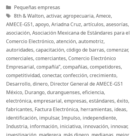
Categorías
Pequeñas empresas
Etiquetas
8th & Walton
,
activar
,
agropecuaria
,
Amece
,
AMECE-GS1
,
apoyo
,
Ariadna Cruz
,
artículos
,
asesorí­as
,
asociación
,
Asociación Mexicana de Estándares para el
Comercio Electrónico
,
atención
,
automotriz
,
autoridades
,
capacitación
,
código de barras
,
comenzar
,
comerciales
,
comerciantes
,
Comercio Electrónico
Empresarial
,
compañía”
,
compañías
,
competidores
,
competitividad
,
conectar
,
confección
,
crecimiento
,
Desarrollo
,
dinero
,
Director General de AMECE-GS1
México
,
Durango
,
duranguenses
,
eficiencia
,
electrónica
,
empresarial
,
empresas
,
estándares
,
éxito
,
fabricantes
,
Factura Electrónica
,
herramientas
,
ideas
,
identificación
,
impulsar
,
Impulso
,
independiente
,
Industria
,
información
,
iniciativa
,
innovación
,
innovar
,
investigación
,
maderera
,
más dinero
,
medianas
,
mejor
,