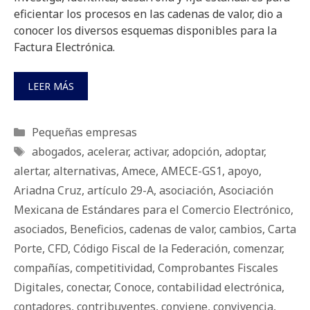
eficientar los procesos en las cadenas de valor, dio a
conocer los diversos esquemas disponibles para la
Factura Electrónica.
LEER MÁS
Categorías
Pequeñas empresas
Etiquetas
abogados
,
acelerar
,
activar
,
adopción
,
adoptar
,
alertar
,
alternativas
,
Amece
,
AMECE-GS1
,
apoyo
,
Ariadna Cruz
,
artículo 29-A
,
asociación
,
Asociación
Mexicana de Estándares para el Comercio Electrónico
,
asociados
,
Beneficios
,
cadenas de valor
,
cambios
,
Carta
Porte
,
CFD
,
Código Fiscal de la Federación
,
comenzar
,
compañías
,
competitividad
,
Comprobantes Fiscales
Digitales
,
conectar
,
Conoce
,
contabilidad electrónica
,
contadores
,
contribuyentes
,
conviene
,
convivencia
,