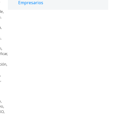
,
Empresarios
le
,
o
,
a
,
s
,
n
,
ficar
,
ción
,
,
o
,
o
,
vo
,
XO
,