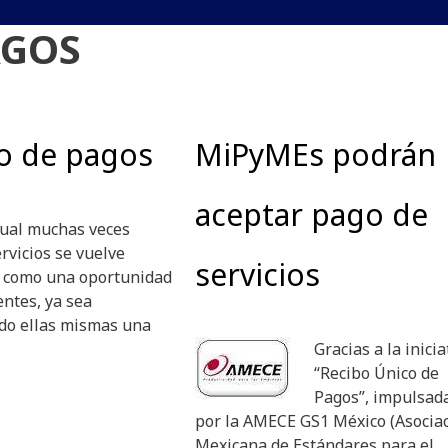
AGOS
co de pagos
MiPyMEs podrán
aceptar pago de
tual muchas veces
rvicios se vuelve
servicios
e como una oportunidad
ntes, ya sea
ndo ellas mismas una
Gracias a la inicia
“Recibo Único de
Pagos”, impulsad
por la AMECE GS1 México (Asocia
Mexicana de Estándares para el