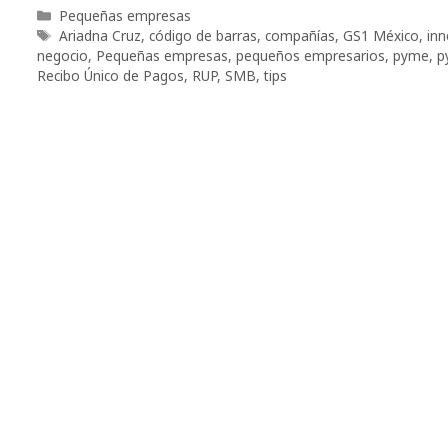
Categorías
Pequeñas empresas
Etiquetas
Ariadna Cruz
,
código de barras
,
compañías
,
GS1 México
,
inn
negocio
,
Pequeñas empresas
,
pequeños empresarios
,
pyme
,
p
Recibo Único de Pagos
,
RUP
,
SMB
,
tips