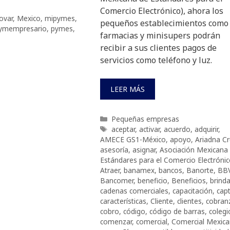
Comercio Electrónico), ahora los
ovar
,
Mexico
,
mipymes
,
pequeños establecimientos como
ymempresario
,
pymes
,
farmacias y minisupers podrán
recibir a sus clientes pagos de
servicios como teléfono y luz.
LEER MÁS
Categorías
Pequeñas empresas
Etiquetas
aceptar
,
activar
,
acuerdo
,
adquirir
,
AMECE GS1-México
,
apoyo
,
Ariadna C
asesoría
,
asignar
,
Asociación Mexicana
Estándares para el Comercio Electróni
Atraer
,
banamex
,
bancos
,
Banorte
,
BB
Bancomer
,
beneficio
,
Beneficios
,
brinda
cadenas comerciales
,
capacitación
,
capt
características
,
Cliente
,
clientes
,
cobran
cobro
,
código
,
código de barras
,
colegi
comenzar
,
comercial
,
Comercial Mexic