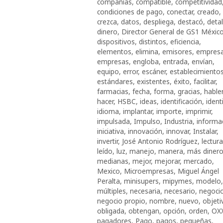
compañías
,
compatible
,
competitividad
condiciones de pago
,
conectar
,
creado
,
crezca
,
datos
,
despliega
,
destacó
,
detal
dinero
,
Director General de GS1 Méxic
dispositivos
,
distintos
,
eficiencia
,
elementos
,
elimina
,
emisores
,
empres
empresas
,
engloba
,
entrada
,
envían
,
equipo
,
error
,
escáner
,
establecimiento
estándares
,
existentes
,
éxito
,
facilitar
,
farmacias
,
fecha
,
forma
,
gracias
,
hable
hacer
,
HSBC
,
ideas
,
identificación
,
identi
idioma
,
implantar
,
importe
,
imprimir
,
impulsada
,
Impulso
,
Industria
,
informa
iniciativa
,
innovación
,
innovar
,
Instalar
,
invertir
,
José Antonio Rodríguez
,
lectura
leído
,
luz
,
manejo
,
manera
,
más diner
medianas
,
mejor
,
mejorar
,
mercado
,
Mexico
,
Microempresas
,
Miguel Ángel
Peralta
,
minisupers
,
mipymes
,
modelo
,
múltiples
,
necesaria
,
necesario
,
negoci
negocio propio
,
nombre
,
nuevo
,
objeti
obligada
,
obtengan
,
opción
,
orden
,
OX
pagadores
,
Pago
,
pagos
,
pequeñas
,