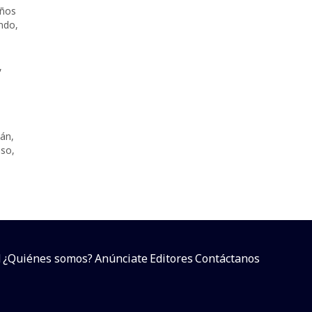
ños
endo
,
,
rán
,
uso
,
d
¿Quiénes somos?
Anúnciate
Editores
Contáctanos