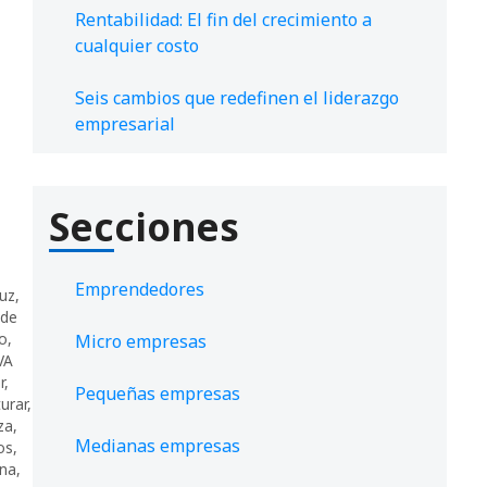
Rentabilidad: El fin del crecimiento a
cualquier costo
Seis cambios que redefinen el liderazgo
empresarial
Secciones
Emprendedores
ruz
,
 de
co
,
Micro empresas
VA
r
,
Pequeñas empresas
urar
,
za
,
Medianas empresas
os
,
ana
,