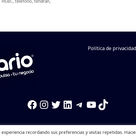
e HSBC
,
teléfono
,
tendrán
,
Política de privacida
Facebook
Instagram
Twitter
LinkedIn
Telegram
YouTube
TikTok
experiencia recordando sus preferencias y visitas repetidas. Haci
os reservados. Se prohibe el uso de la información total o p