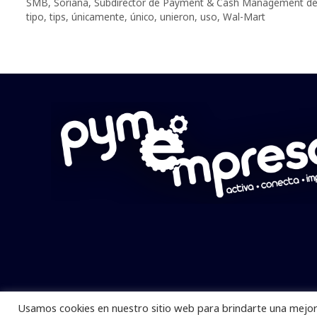
SMB
,
Soriana
,
Subdirector de Payment & Cash Management d
tipo
,
tips
,
únicamente
,
único
,
unieron
,
uso
,
Wal-Mart
Usamos cookies en nuestro sitio web para brindarte una mejor 
Pymempresario © 2025 Todos los derech