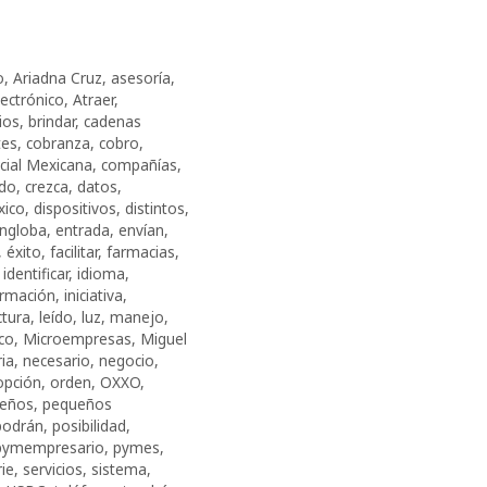
o
,
Ariadna Cruz
,
asesoría
,
ectrónico
,
Atraer
,
ios
,
brindar
,
cadenas
tes
,
cobranza
,
cobro
,
ial Mexicana
,
compañías
,
ado
,
crezca
,
datos
,
xico
,
dispositivos
,
distintos
,
ngloba
,
entrada
,
envían
,
,
éxito
,
facilitar
,
farmacias
,
,
identificar
,
idioma
,
ormación
,
iniciativa
,
ctura
,
leído
,
luz
,
manejo
,
co
,
Microempresas
,
Miguel
ia
,
necesario
,
negocio
,
opción
,
orden
,
OXXO
,
eños
,
pequeños
podrán
,
posibilidad
,
pymempresario
,
pymes
,
rie
,
servicios
,
sistema
,