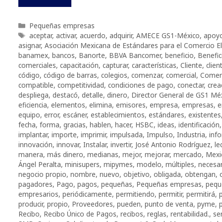
Categorías
Pequeñas empresas
Etiquetas
aceptar
,
activar
,
acuerdo
,
adquirir
,
AMECE GS1-México
,
apoy
asignar
,
Asociación Mexicana de Estándares para el Comercio El
banamex
,
bancos
,
Banorte
,
BBVA Bancomer
,
beneficio
,
Benefic
comerciales
,
capacitación
,
capturar
,
características
,
Cliente
,
clien
código
,
código de barras
,
colegios
,
comenzar
,
comercial
,
Comerc
compatible
,
competitividad
,
condiciones de pago
,
conectar
,
cre
despliega
,
destacó
,
detalle
,
dinero
,
Director General de GS1 Mé
eficiencia
,
elementos
,
elimina
,
emisores
,
empresa
,
empresas
,
e
equipo
,
error
,
escáner
,
establecimientos
,
estándares
,
existentes
fecha
,
forma
,
gracias
,
hablen
,
hacer
,
HSBC
,
ideas
,
identificación
implantar
,
importe
,
imprimir
,
impulsada
,
Impulso
,
Industria
,
inf
innovación
,
innovar
,
Instalar
,
invertir
,
José Antonio Rodríguez
,
le
manera
,
más dinero
,
medianas
,
mejor
,
mejorar
,
mercado
,
Mexi
Ángel Peralta
,
minisupers
,
mipymes
,
modelo
,
múltiples
,
necesar
negocio propio
,
nombre
,
nuevo
,
objetivo
,
obligada
,
obtengan
,
pagadores
,
Pago
,
pagos
,
pequeñas
,
Pequeñas empresas
,
pequ
empresarios
,
periódicamente
,
permitiendo
,
permitir
,
permitirá
,
producir
,
propio
,
Proveedores
,
pueden
,
punto de venta
,
pyme
,
Recibo
,
Recibo Único de Pagos
,
recibos
,
reglas
,
rentabilidad.
,
se