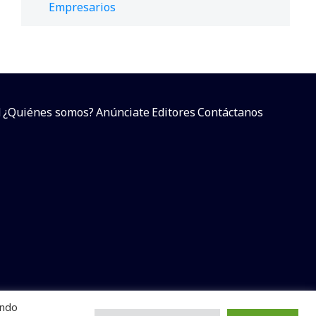
Empresarios
d
¿Quiénes somos?
Anúnciate
Editores
Contáctanos
endo
arcial sin dar referencia a la fuente.