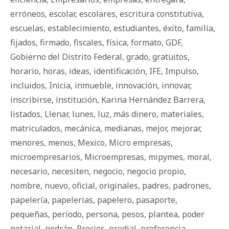
erróneos
,
escolar
,
escolares
,
escritura constitutiva
,
escuelas
,
establecimiento
,
estudiantes
,
éxito
,
familia
,
fijados
,
firmado
,
fiscales
,
física
,
formato
,
GDF
,
Gobierno del Distrito Federal
,
grado
,
gratuitos
,
horario
,
horas
,
ideas
,
identificación
,
IFE
,
Impulso
,
incluidos
,
Inicia
,
inmueble
,
innovación
,
innovar
,
inscribirse
,
institución
,
Karina Hernández Barrera
,
listados
,
Llenar
,
lunes
,
luz
,
más dinero
,
materiales
,
matriculados
,
mecánica
,
medianas
,
mejor
,
mejorar
,
menores
,
menos
,
Mexico
,
Micro empresas
,
microempresarios
,
Microempresas
,
mipymes
,
moral
,
necesario
,
necesiten
,
negocio
,
negocio propio
,
nombre
,
nuevo
,
oficial
,
originales
,
padres
,
padrones
,
papelería
,
papelerías
,
papelero
,
pasaporte
,
pequeñas
,
período
,
persona
,
pesos
,
plantea
,
poder
notarial
,
podrán
,
Precios
,
predial
,
preferencia
,