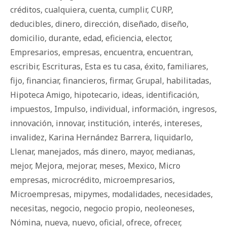
créditos
,
cualquiera
,
cuenta
,
cumplir
,
CURP
,
deducibles
,
dinero
,
dirección
,
diseñado
,
diseño
,
domicilio
,
durante
,
edad
,
eficiencia
,
elector
,
Empresarios
,
empresas
,
encuentra
,
encuentran
,
escribir
,
Escrituras
,
Esta es tu casa
,
éxito
,
familiares
,
fijo
,
financiar
,
financieros
,
firmar
,
Grupal
,
habilitadas
,
Hipoteca Amigo
,
hipotecario
,
ideas
,
identificación
,
impuestos
,
Impulso
,
individual
,
información
,
ingresos
,
innovación
,
innovar
,
institución
,
interés
,
intereses
,
invalidez
,
Karina Hernández Barrera
,
liquidarlo
,
Llenar
,
manejados
,
más dinero
,
mayor
,
medianas
,
mejor
,
Mejora
,
mejorar
,
meses
,
Mexico
,
Micro
empresas
,
microcrédito
,
microempresarios
,
Microempresas
,
mipymes
,
modalidades
,
necesidades
,
necesitas
,
negocio
,
negocio propio
,
neoleoneses
,
Nómina
,
nueva
,
nuevo
,
oficial
,
ofrece
,
ofrecer
,