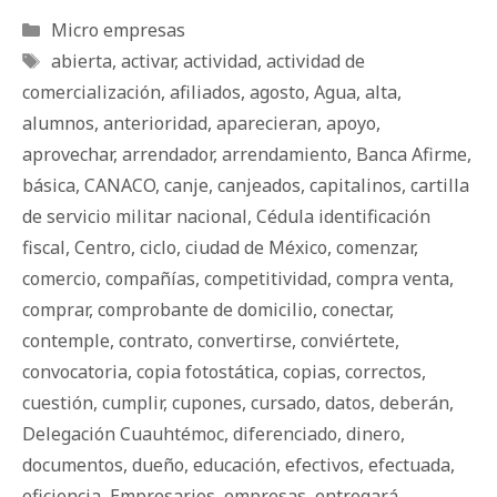
Categorías
Micro empresas
Etiquetas
abierta
,
activar
,
actividad
,
actividad de
comercialización
,
afiliados
,
agosto
,
Agua
,
alta
,
alumnos
,
anterioridad
,
aparecieran
,
apoyo
,
aprovechar
,
arrendador
,
arrendamiento
,
Banca Afirme
,
básica
,
CANACO
,
canje
,
canjeados
,
capitalinos
,
cartilla
de servicio militar nacional
,
Cédula identificación
fiscal
,
Centro
,
ciclo
,
ciudad de México
,
comenzar
,
comercio
,
compañías
,
competitividad
,
compra venta
,
comprar
,
comprobante de domicilio
,
conectar
,
contemple
,
contrato
,
convertirse
,
conviértete
,
convocatoria
,
copia fotostática
,
copias
,
correctos
,
cuestión
,
cumplir
,
cupones
,
cursado
,
datos
,
deberán
,
Delegación Cuauhtémoc
,
diferenciado
,
dinero
,
documentos
,
dueño
,
educación
,
efectivos
,
efectuada
,
eficiencia
,
Empresarios
,
empresas
,
entregará
,