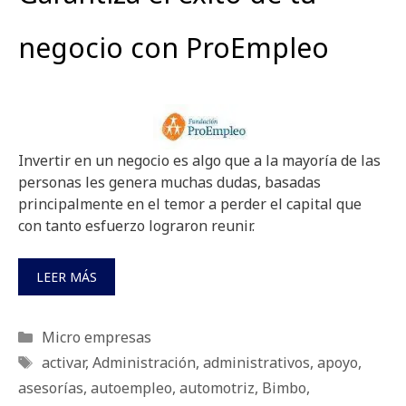
negocio con ProEmpleo
Invertir en un negocio es algo que a la mayoría de las
personas les genera muchas dudas, basadas
principalmente en el temor a perder el capital que
con tanto esfuerzo lograron reunir.
LEER MÁS
Categorías
Micro empresas
Etiquetas
activar
,
Administración
,
administrativos
,
apoyo
,
asesorí­as
,
autoempleo
,
automotriz
,
Bimbo
,