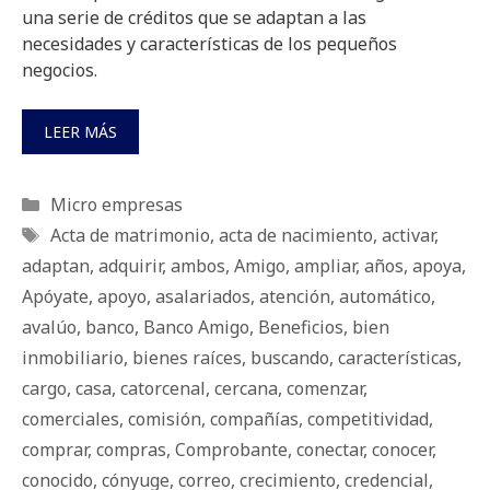
una serie de créditos que se adaptan a las
necesidades y características de los pequeños
negocios.
LEER MÁS
Categorías
Micro empresas
Etiquetas
Acta de matrimonio
,
acta de nacimiento
,
activar
,
adaptan
,
adquirir
,
ambos
,
Amigo
,
ampliar
,
años
,
apoya
,
Apóyate
,
apoyo
,
asalariados
,
atención
,
automático
,
avalúo
,
banco
,
Banco Amigo
,
Beneficios
,
bien
inmobiliario
,
bienes raíces
,
buscando
,
características
,
cargo
,
casa
,
catorcenal
,
cercana
,
comenzar
,
comerciales
,
comisión
,
compañías
,
competitividad
,
comprar
,
compras
,
Comprobante
,
conectar
,
conocer
,
conocido
,
cónyuge
,
correo
,
crecimiento
,
credencial
,