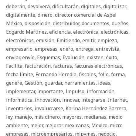
deberán
,
devolverá
,
dificultarán
,
digitales
,
digitalizar
,
digitalmente
,
dinero
,
director comercial de Aspel
México
,
disposición
,
distribuidor
,
documentos
,
dueños
,
Edgardo Martínez
,
eficiencia
,
electrónica
,
electrónicas
,
electrónicos
,
emisión
,
Emitiendo
,
emitir
,
empieza
,
empresario
,
empresas
,
enero
,
entrega
,
entrevista
,
enviar
,
envío
,
Esquemas
,
Evolución
,
existen
,
éxito
,
Facilita
,
facturación
,
facturas
,
facturas electrónicas
,
fecha límite
,
Fernando Heredia
,
fiscales
,
folio
,
forma
,
genere
,
Gestión
,
guardar
,
herramientas
,
ideas
,
implementar
,
importante
,
Impulso
,
información
,
informática
,
innovación
,
innovar
,
integrarse
,
Internet
,
inventarios
,
involucrarse
,
Karina Hernández Barrera
,
ley
,
manejo
,
más dinero
,
mayores
,
medianas
,
medio
ambiente
,
mejor
,
mejorar
,
mexicanas
,
Mexico
,
micro
empresas
,
microempresarios
,
mipymes
,
negocio
,