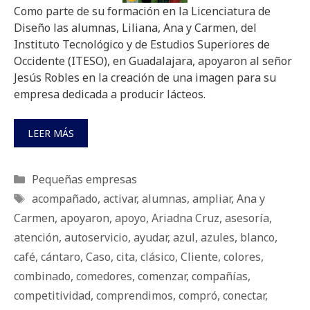
Como parte de su formación en la Licenciatura de
Diseño las alumnas, Liliana, Ana y Carmen, del
Instituto Tecnológico y de Estudios Superiores de
Occidente (ITESO), en Guadalajara, apoyaron al señor
Jesús Robles en la creación de una imagen para su
empresa dedicada a producir lácteos.
LEER MÁS
Categorías
Pequeñas empresas
Etiquetas
acompañado
,
activar
,
alumnas
,
ampliar
,
Ana y
Carmen
,
apoyaron
,
apoyo
,
Ariadna Cruz
,
asesoría
,
atención
,
autoservicio
,
ayudar
,
azul
,
azules
,
blanco
,
café
,
cántaro
,
Caso
,
cita
,
clásico
,
Cliente
,
colores
,
combinado
,
comedores
,
comenzar
,
compañías
,
competitividad
,
comprendimos
,
compró
,
conectar
,