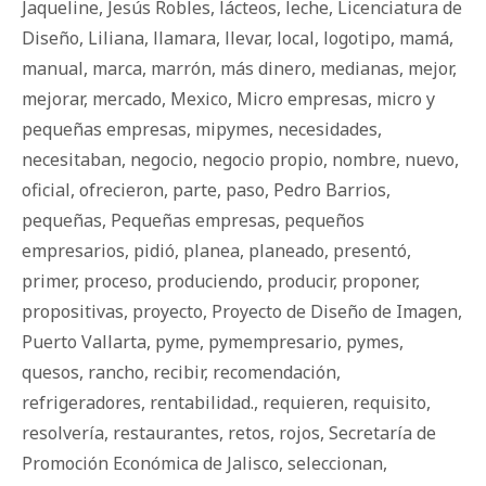
Jaqueline
,
Jesús Robles
,
lácteos
,
leche
,
Licenciatura de
Diseño
,
Liliana
,
llamara
,
llevar
,
local
,
logotipo
,
mamá
,
manual
,
marca
,
marrón
,
más dinero
,
medianas
,
mejor
,
mejorar
,
mercado
,
Mexico
,
Micro empresas
,
micro y
pequeñas empresas
,
mipymes
,
necesidades
,
necesitaban
,
negocio
,
negocio propio
,
nombre
,
nuevo
,
oficial
,
ofrecieron
,
parte
,
paso
,
Pedro Barrios
,
pequeñas
,
Pequeñas empresas
,
pequeños
empresarios
,
pidió
,
planea
,
planeado
,
presentó
,
primer
,
proceso
,
produciendo
,
producir
,
proponer
,
propositivas
,
proyecto
,
Proyecto de Diseño de Imagen
,
Puerto Vallarta
,
pyme
,
pymempresario
,
pymes
,
quesos
,
rancho
,
recibir
,
recomendación
,
refrigeradores
,
rentabilidad.
,
requieren
,
requisito
,
resolvería
,
restaurantes
,
retos
,
rojos
,
Secretaría de
Promoción Económica de Jalisco
,
seleccionan
,