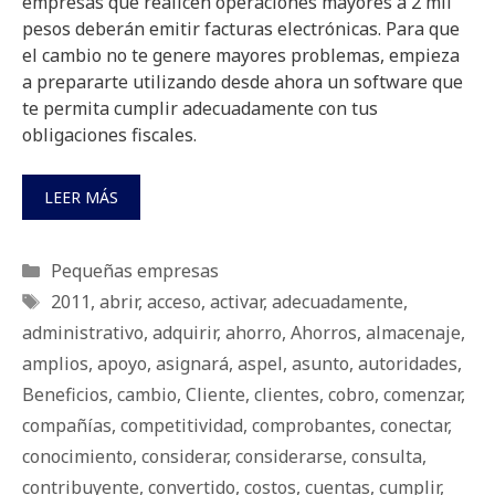
empresas que realicen operaciones mayores a 2 mil
pesos deberán emitir facturas electrónicas. Para que
el cambio no te genere mayores problemas, empieza
a prepararte utilizando desde ahora un software que
te permita cumplir adecuadamente con tus
obligaciones fiscales.
LEER MÁS
Categorías
Pequeñas empresas
Etiquetas
2011
,
abrir
,
acceso
,
activar
,
adecuadamente
,
administrativo
,
adquirir
,
ahorro
,
Ahorros
,
almacenaje
,
amplios
,
apoyo
,
asignará
,
aspel
,
asunto
,
autoridades
,
Beneficios
,
cambio
,
Cliente
,
clientes
,
cobro
,
comenzar
,
compañías
,
competitividad
,
comprobantes
,
conectar
,
conocimiento
,
considerar
,
considerarse
,
consulta
,
contribuyente
,
convertido
,
costos
,
cuentas
,
cumplir
,