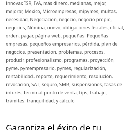
innovar
,
ISR
,
IVA
,
más dinero
,
medianas
,
mejor
,
mejorar
,
Mexico
,
Microempresas
,
mipymes
,
multas
,
necesidad
,
Negociación
,
negocio
,
negocio propio
,
negocios
,
Nómina
,
nuevo
,
obligaciones fiscales
,
oficial
,
orden
,
pagar
,
página web
,
pequeñas
,
Pequeñas
empresas
,
pequeños empresarios
,
pérdida
,
plan de
negocios
,
presentacion
,
problemas
,
procesos
,
producir
,
profesionalismo
,
programas
,
proyección
,
pyme
,
pymempresario
,
pymes
,
regularización
,
rentabilidad.
,
reporte
,
requerimiento
,
resolución
,
revocación
,
SAT
,
seguro
,
SMB
,
suspensiones
,
tasas de
interés
,
terminal punto de venta
,
tips
,
trabajo
,
trámites
,
tranquilidad
,
y cálculo
Garantiza el éxito de tu