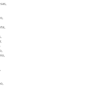
esas
,
vo
,
rte
,
s
,
r
,
s
o
,
rio
,
,
no
,
,