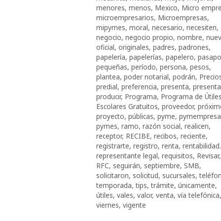
menores
,
menos
,
Mexico
,
Micro empr
microempresarios
,
Microempresas
,
mipymes
,
moral
,
necesario
,
necesiten
,
negocio
,
negocio propio
,
nombre
,
nue
oficial
,
originales
,
padres
,
padrones
,
papelería
,
papelerías
,
papelero
,
pasapo
pequeñas
,
período
,
persona
,
pesos
,
plantea
,
poder notarial
,
podrán
,
Precio
predial
,
preferencia
,
presenta
,
presenta
producir
,
Programa
,
Programa de Útile
Escolares Gratuitos
,
proveedor
,
próxim
proyecto
,
públicas
,
pyme
,
pymempresa
pymes
,
ramo
,
razón social
,
realicen
,
receptor
,
RECIBE
,
recibos
,
reciente
,
registrarte
,
registro
,
renta
,
rentabilidad.
representante legal
,
requisitos
,
Revisar
,
RFC
,
seguirán
,
septiembre
,
SMB
,
solicitaron
,
solicitud
,
sucursales
,
teléfo
temporada
,
tips
,
trámite
,
únicamente
,
útiles
,
vales
,
valor
,
venta
,
vía telefónica
viernes
,
vigente