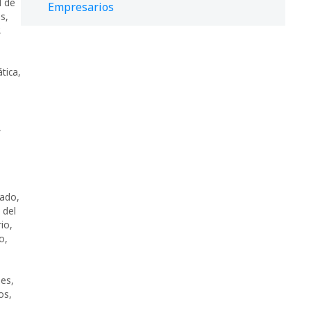
d de
Empresarios
as
,
,
ática
,
,
mado
,
 del
rio
,
o
,
nes
,
os
,