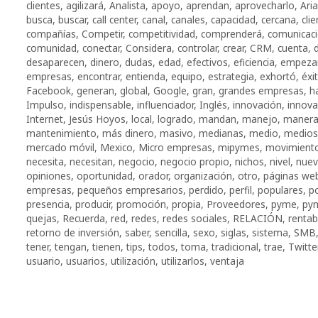
clientes
,
agilizará
,
Analista
,
apoyo
,
aprendan
,
aprovecharlo
,
Ari
busca
,
buscar
,
call center
,
canal
,
canales
,
capacidad
,
cercana
,
cli
compañías
,
Competir
,
competitividad
,
comprenderá
,
comunicac
comunidad
,
conectar
,
Considera
,
controlar
,
crear
,
CRM
,
cuenta
,
d
desaparecen
,
dinero
,
dudas
,
edad
,
efectivos
,
eficiencia
,
empeza
empresas
,
encontrar
,
entienda
,
equipo
,
estrategia
,
exhortó
,
éxi
Facebook
,
generan
,
global
,
Google
,
gran
,
grandes empresas
,
h
Impulso
,
indispensable
,
influenciador
,
Inglés
,
innovación
,
innova
Internet
,
Jesús Hoyos
,
local
,
logrado
,
mandan
,
manejo
,
maner
mantenimiento
,
más dinero
,
masivo
,
medianas
,
medio
,
medios
mercado móvil
,
Mexico
,
Micro empresas
,
mipymes
,
movimient
necesita
,
necesitan
,
negocio
,
negocio propio
,
nichos
,
nivel
,
nue
opiniones
,
oportunidad
,
orador
,
organización
,
otro
,
páginas we
empresas
,
pequeños empresarios
,
perdido
,
perfil
,
populares
,
po
presencia
,
producir
,
promoción
,
propia
,
Proveedores
,
pyme
,
py
quejas
,
Recuerda
,
red
,
redes
,
redes sociales
,
RELACIÓN
,
rentabi
retorno de inversión
,
saber
,
sencilla
,
sexo
,
siglas
,
sistema
,
SMB
tener
,
tengan
,
tienen
,
tips
,
todos
,
toma
,
tradicional
,
trae
,
Twitte
usuario
,
usuarios
,
utilización
,
utilizarlos
,
ventaja