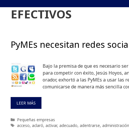
EFECTIVOS
PyMEs necesitan redes socia
Bajo la premisa de que es necesario se
para competir con éxito, Jesús Hoyos, an
orador, exhortó a las PyMEs a usar las r
comunicarse de manera más sencilla con
LEER MÁS
Categorías
Pequeñas empresas
Etiquetas
acceso
,
aclaró
,
activar
,
adecuado
,
adentrarse
,
administración