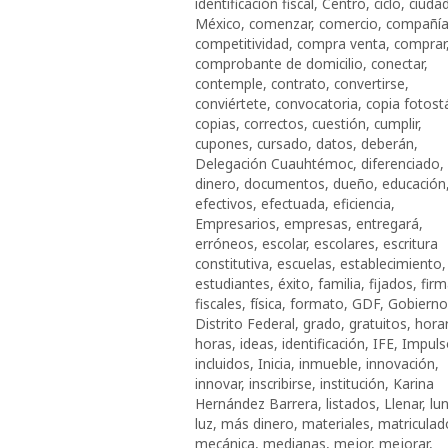
identificación fiscal
,
Centro
,
ciclo
,
ciuda
México
,
comenzar
,
comercio
,
compañí
competitividad
,
compra venta
,
comprar
comprobante de domicilio
,
conectar
,
contemple
,
contrato
,
convertirse
,
conviértete
,
convocatoria
,
copia fotost
copias
,
correctos
,
cuestión
,
cumplir
,
cupones
,
cursado
,
datos
,
deberán
,
Delegación Cuauhtémoc
,
diferenciado
,
dinero
,
documentos
,
dueño
,
educación
efectivos
,
efectuada
,
eficiencia
,
Empresarios
,
empresas
,
entregará
,
erróneos
,
escolar
,
escolares
,
escritura
constitutiva
,
escuelas
,
establecimiento
,
estudiantes
,
éxito
,
familia
,
fijados
,
fir
fiscales
,
física
,
formato
,
GDF
,
Gobierno
Distrito Federal
,
grado
,
gratuitos
,
hora
horas
,
ideas
,
identificación
,
IFE
,
Impuls
incluidos
,
Inicia
,
inmueble
,
innovación
,
innovar
,
inscribirse
,
institución
,
Karina
Hernández Barrera
,
listados
,
Llenar
,
lu
luz
,
más dinero
,
materiales
,
matriculad
mecánica
,
medianas
,
mejor
,
mejorar
,