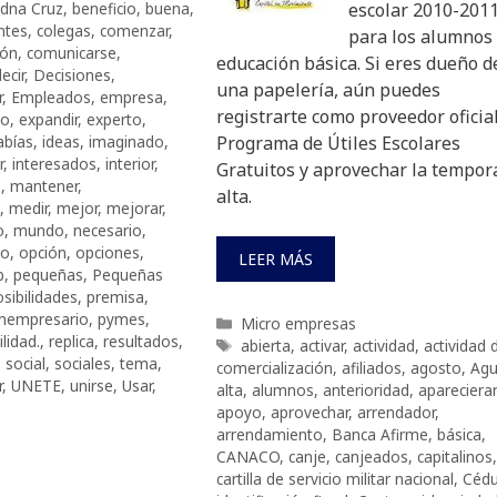
adna Cruz
,
beneficio
,
buena
,
escolar 2010-201
entes
,
colegas
,
comenzar
,
para los alumnos
ión
,
comunicarse
,
educación básica. Si eres dueño d
ecir
,
Decisiones
,
una papelería, aún puedes
r
,
Empleados
,
empresa
,
registrarte como proveedor oficial
to
,
expandir
,
experto
,
abías
,
ideas
,
imaginado
,
Programa de Útiles Escolares
r
,
interesados
,
interior
,
Gratuitos y aprovechar la tempor
a
,
mantener
,
alta.
,
medir
,
mejor
,
mejorar
,
o
,
mundo
,
necesario
,
vo
,
opción
,
opciones
,
LEER MÁS
b
,
pequeñas
,
Pequeñas
sibilidades
,
premisa
,
mempresario
,
pymes
,
Categorías
Micro empresas
lidad.
,
replica
,
resultados
,
Etiquetas
abierta
,
activar
,
actividad
,
actividad 
,
social
,
sociales
,
tema
,
comercialización
,
afiliados
,
agosto
,
Ag
r
,
UNETE
,
unirse
,
Usar
,
alta
,
alumnos
,
anterioridad
,
apareciera
apoyo
,
aprovechar
,
arrendador
,
arrendamiento
,
Banca Afirme
,
básica
,
CANACO
,
canje
,
canjeados
,
capitalinos
,
cartilla de servicio militar nacional
,
Cédu