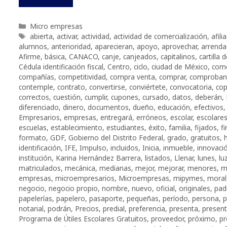
Categorías
Micro empresas
Etiquetas
abierta
,
activar
,
actividad
,
actividad de comercialización
,
afili
alumnos
,
anterioridad
,
aparecieran
,
apoyo
,
aprovechar
,
arrenda
Afirme
,
básica
,
CANACO
,
canje
,
canjeados
,
capitalinos
,
cartilla 
Cédula identificación fiscal
,
Centro
,
ciclo
,
ciudad de México
,
com
compañías
,
competitividad
,
compra venta
,
comprar
,
comprobant
contemple
,
contrato
,
convertirse
,
conviértete
,
convocatoria
,
cop
correctos
,
cuestión
,
cumplir
,
cupones
,
cursado
,
datos
,
deberán
,
diferenciado
,
dinero
,
documentos
,
dueño
,
educación
,
efectivos
Empresarios
,
empresas
,
entregará
,
erróneos
,
escolar
,
escolare
escuelas
,
establecimiento
,
estudiantes
,
éxito
,
familia
,
fijados
,
f
formato
,
GDF
,
Gobierno del Distrito Federal
,
grado
,
gratuitos
,
identificación
,
IFE
,
Impulso
,
incluidos
,
Inicia
,
inmueble
,
innovaci
institución
,
Karina Hernández Barrera
,
listados
,
Llenar
,
lunes
,
lu
matriculados
,
mecánica
,
medianas
,
mejor
,
mejorar
,
menores
,
m
empresas
,
microempresarios
,
Microempresas
,
mipymes
,
moral
negocio
,
negocio propio
,
nombre
,
nuevo
,
oficial
,
originales
,
pad
papelerías
,
papelero
,
pasaporte
,
pequeñas
,
período
,
persona
,
p
notarial
,
podrán
,
Precios
,
predial
,
preferencia
,
presenta
,
present
Programa de Útiles Escolares Gratuitos
,
proveedor
,
próximo
,
pr