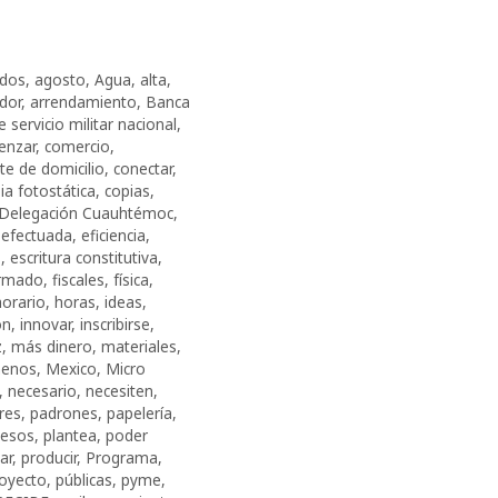
ados
,
agosto
,
Agua
,
alta
,
dor
,
arrendamiento
,
Banca
de servicio militar nacional
,
enzar
,
comercio
,
e de domicilio
,
conectar
,
ia fotostática
,
copias
,
Delegación Cuauhtémoc
,
,
efectuada
,
eficiencia
,
s
,
escritura constitutiva
,
irmado
,
fiscales
,
física
,
horario
,
horas
,
ideas
,
ón
,
innovar
,
inscribirse
,
z
,
más dinero
,
materiales
,
enos
,
Mexico
,
Micro
,
necesario
,
necesiten
,
res
,
padrones
,
papelería
,
esos
,
plantea
,
poder
ar
,
producir
,
Programa
,
oyecto
,
públicas
,
pyme
,