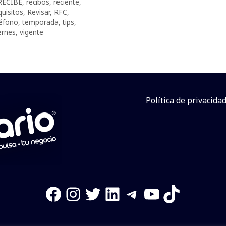
RECIBE
,
recibos
,
reciente
,
quisitos
,
Revisar
,
RFC
,
léfono
,
temporada
,
tips
,
ernes
,
vigente
Política de privacida
Facebook
Instagram
Twitter
LinkedIn
Telegram
YouTube
TikTok