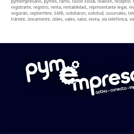
pymempresario
,
pymes
,
ramo
,
razón social
,
realicen
,
receptor
,
registrarte
,
registro
,
renta
,
rentabilidad.
,
representante legal
,
re
seguirán
,
septiembre
,
SMB
,
solicitaron
,
solicitud
,
sucursales
,
te
trámite
,
únicamente
,
útiles
,
vales
,
valor
,
venta
,
vía telefónica
,
vi