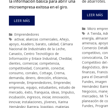
la información básica para abrir una
de abarrotes.
microempresa exitosa en el giro.
LEER MÁS
LEER MÁS
Categorías
Micro empre
Etiquetas
A Tienda
,
Adm
Categorías
Emprendedores
energía
,
almacen
Etiquetas
activar
,
alianzas comerciales
,
Añejo
,
amenaza
,
apoy
apoyo
,
Asadero
,
barato
,
calidad
,
Cámara
Comercio Detalli
Nacional de Industriales de la Leche
,
competitivo
,
con
Canasto
,
Centro Tecnológico de
convocatoria
,
De
Información y Enlace Industrial
,
Cheddar
,
Competitivo del 
clientes
,
comenzar
,
competencia
,
diagnóstico
,
dire
competitividad
,
Concamín
,
conectar
,
finanzas
,
Francis
consumo
,
corrales
,
Cottage
,
Crema
,
para el Desarrol
demanda
,
dinero
,
dirección
,
eficiencia
,
Fundes
,
imagen 
emprende
,
Emprendedores
,
Emprender
,
Hernández Barr
empresas
,
equipo
,
estudiantes
,
estudio de
Negocios
,
manej
mercado
,
éxito
,
franquicia
,
ideas
,
Impulso
,
mercadeo
,
Mi T
incubación
,
ingresos
,
iniciar
,
innovación
,
planeación de c
innovar
,
instalaciones
,
jóvenes
,
Karina
Fundes
,
Progra
Hernández Barrera
,
logotipo
,
materias