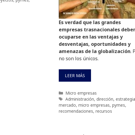
Es verdad que las grandes
empresas trasnacionales debe
ocuparse en las ventajas y
desventajas, oportunidades y
amenazas de la globalización
. 
no son los únicos.
LEER MÁS
Categorías
Micro empresas
Etiquetas
Administración
,
dirección
,
estrategi
mercado
,
micro empresas
,
pymes
,
recomendaciones
,
recursos