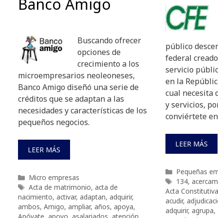
Banco Amigo
Buscando ofrecer
público desce
opciones de
federal creado
crecimiento a los
servicio públi
microempresarios neoleoneses,
en la Repúblic
Banco Amigo diseñó una serie de
cual necesita 
créditos que se adaptan a las
y servicios, po
necesidades y características de los
conviértete en
pequeños negocios.
LEER MÁS
LEER MÁS
Categorías
Pequeñas em
Categorías
Micro empresas
Etiquetas
134
,
acercam
Etiquetas
Acta de matrimonio
,
acta de
Acta Constitutiv
nacimiento
,
activar
,
adaptan
,
adquirir
,
acudir
,
adjudicaci
ambos
,
Amigo
,
ampliar
,
años
,
apoya
,
adquirir
,
agrupa
,
Apóyate
,
apoyo
,
asalariados
,
atención
,