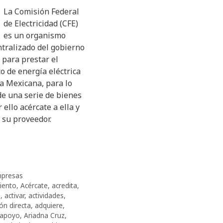
La Comisión Federal
de Electricidad (CFE)
es un organismo
ntralizado del gobierno
 para prestar el
co de energía eléctrica
a Mexicana, para lo
de una serie de bienes
r ello acércate a ella y
 su proveedor.
presas
iento
,
Acércate
,
acredita
,
a
,
activar
,
actividades
,
ón directa
,
adquiere
,
apoyo
,
Ariadna Cruz
,