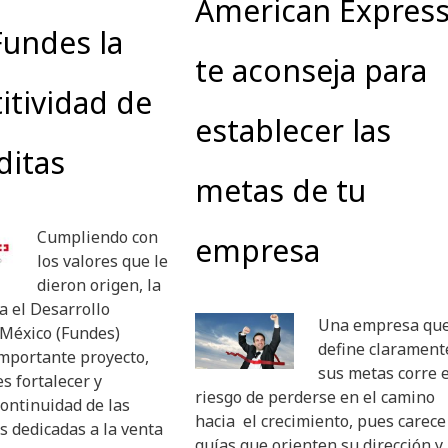
American Expres
undes la
te aconseja para
tividad de
establecer las
ditas
metas de tu
Cumpliendo con
empresa
los valores que le
dieron origen, la
a el Desarrollo
Una empresa que
 México (Fundes)
define clarament
mportante proyecto,
sus metas corre e
es fortalecer y
riesgo de perderse en el camino
continuidad de las
hacia el crecimiento, pues carece
 dedicadas a la venta
guías que orienten su dirección y 