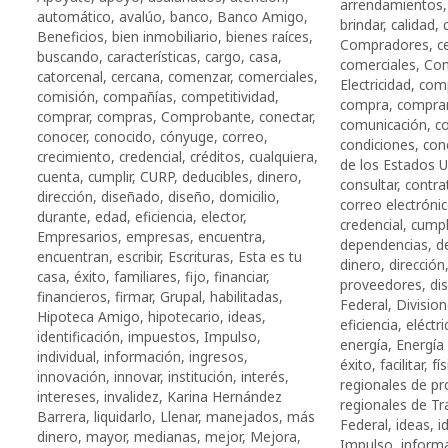
arrendamientos
automático
,
avalúo
,
banco
,
Banco Amigo
,
brindar
,
calidad
,
Beneficios
,
bien inmobiliario
,
bienes raíces
,
Compradores
,
c
buscando
,
características
,
cargo
,
casa
,
comerciales
,
Com
catorcenal
,
cercana
,
comenzar
,
comerciales
,
Electricidad
,
com
comisión
,
compañías
,
competitividad
,
compra
,
compra
comprar
,
compras
,
Comprobante
,
conectar
,
comunicación
,
c
conocer
,
conocido
,
cónyuge
,
correo
,
condiciones
,
con
crecimiento
,
credencial
,
créditos
,
cualquiera
,
de los Estados 
cuenta
,
cumplir
,
CURP
,
deducibles
,
dinero
,
consultar
,
contra
dirección
,
diseñado
,
diseño
,
domicilio
,
correo electróni
durante
,
edad
,
eficiencia
,
elector
,
credencial
,
cump
Empresarios
,
empresas
,
encuentra
,
dependencias
,
d
encuentran
,
escribir
,
Escrituras
,
Esta es tu
dinero
,
dirección
casa
,
éxito
,
familiares
,
fijo
,
financiar
,
proveedores
,
di
financieros
,
firmar
,
Grupal
,
habilitadas
,
Federal
,
Division
Hipoteca Amigo
,
hipotecario
,
ideas
,
eficiencia
,
eléctri
identificación
,
impuestos
,
Impulso
,
energía
,
Energía 
individual
,
información
,
ingresos
,
éxito
,
facilitar
,
fí
innovación
,
innovar
,
institución
,
interés
,
regionales de pr
intereses
,
invalidez
,
Karina Hernández
regionales de T
Barrera
,
liquidarlo
,
Llenar
,
manejados
,
más
Federal
,
ideas
,
i
dinero
,
mayor
,
medianas
,
mejor
,
Mejora
,
Impulso
,
inform