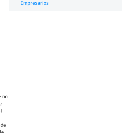
s
Empresarios
 no
e
l
 de
le