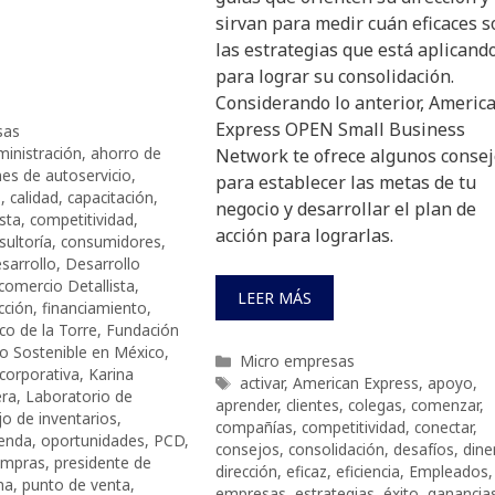
sirvan para medir cuán eficaces s
las estrategias que está aplicand
para lograr su consolidación.
Considerando lo anterior, Americ
Express OPEN Small Business
sas
inistración
,
ahorro de
Network te ofrece algunos conse
es de autoservicio
,
para establecer las metas de tu
o
,
calidad
,
capacitación
,
negocio y desarrollar el plan de
sta
,
competitividad
,
acción para lograrlas.
sultoría
,
consumidores
,
sarrollo
,
Desarrollo
comercio Detallista
,
LEER MÁS
cción
,
financiamiento
,
co de la Torre
,
Fundación
lo Sostenible en México
,
Categorías
Micro empresas
corporativa
,
Karina
Etiquetas
activar
,
American Express
,
apoyo
,
era
,
Laboratorio de
aprender
,
clientes
,
colegas
,
comenzar
,
o de inventarios
,
compañías
,
competitividad
,
conectar
,
ienda
,
oportunidades
,
PCD
,
consejos
,
consolidación
,
desafíos
,
dine
ompras
,
presidente de
dirección
,
eficaz
,
eficiencia
,
Empleados
,
ma
,
punto de venta
,
empresas
,
estrategias
,
éxito
,
ganancia