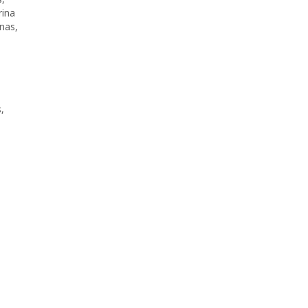
rina
nas
,
s
,