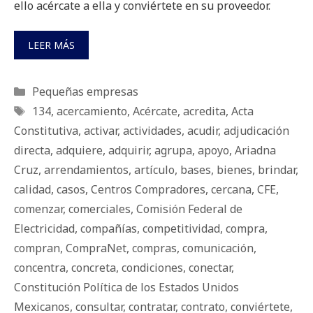
ello acércate a ella y conviértete en su proveedor.
LEER MÁS
Categorías
Pequeñas empresas
Etiquetas
134
,
acercamiento
,
Acércate
,
acredita
,
Acta
Constitutiva
,
activar
,
actividades
,
acudir
,
adjudicación
directa
,
adquiere
,
adquirir
,
agrupa
,
apoyo
,
Ariadna
Cruz
,
arrendamientos
,
artículo
,
bases
,
bienes
,
brindar
,
calidad
,
casos
,
Centros Compradores
,
cercana
,
CFE
,
comenzar
,
comerciales
,
Comisión Federal de
Electricidad
,
compañías
,
competitividad
,
compra
,
compran
,
CompraNet
,
compras
,
comunicación
,
concentra
,
concreta
,
condiciones
,
conectar
,
Constitución Política de los Estados Unidos
Mexicanos
,
consultar
,
contratar
,
contrato
,
conviértete
,