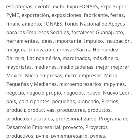
estrategias
,
evento
,
éxito
,
Expo FONAES
,
Expo Súper
PyME
,
exportación
,
exposiciones
,
fabricante
,
ferias
,
financiamiento
,
FONAES
,
Fondo Nacional de Apoyos
para las Empresas Sociales
,
fortalecer
,
Guanajuato
,
herramientas
,
ideas
,
importante
,
Impulso
,
incubación
,
indígena
,
innovación
,
innovar
,
Karina Hernández
Barrera
,
Latinoamérica
,
marginados
,
más dinero
,
mayoristas
,
medianas
,
medio cadenas
,
mejor
,
mejorar
,
Mexico
,
Micro empresas
,
micro empresas
,
Micro
Pequeñas y Medianas
,
microempresarios
,
mipymes
,
negocio
,
negocio propio
,
negocios
,
nuevo
,
Nuevo León
,
país
,
participantes
,
pequeñas
,
planeado
,
Precios
,
producir
,
productivas
,
productores
,
productos
,
productos naturales
,
profesionalizarse
,
Programa de
Desarrollo Empresarial
,
proyecto
,
Proyectos
productivos
,
pyme
,
pymempresario
,
pymes
,