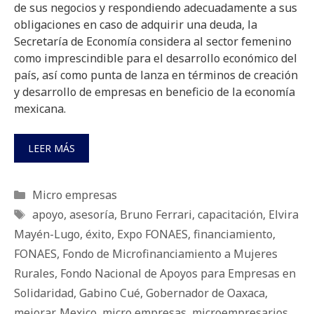
de sus negocios y respondiendo adecuadamente a sus
obligaciones en caso de adquirir una deuda, la
Secretaría de Economía considera al sector femenino
como imprescindible para el desarrollo económico del
país, así como punta de lanza en términos de creación
y desarrollo de empresas en beneficio de la economía
mexicana.
LEER MÁS
Categorías
Micro empresas
Etiquetas
apoyo
,
asesoría
,
Bruno Ferrari
,
capacitación
,
Elvira
Mayén-Lugo
,
éxito
,
Expo FONAES
,
financiamiento
,
FONAES
,
Fondo de Microfinanciamiento a Mujeres
Rurales
,
Fondo Nacional de Apoyos para Empresas en
Solidaridad
,
Gabino Cué
,
Gobernador de Oaxaca
,
mejorar
,
Mexico
,
micro empresas
,
microempresarios
,