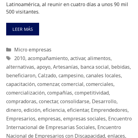
Latinoamérica, al reunir en cuatro días a unos 90 mil
500 visitantes.
LEER MÁS
Categorías
Micro empresas
Etiquetas
2010
,
acompañamiento
,
activar
,
alimentos
,
alternativas
,
apoyo
,
Artesanías
,
banca social
,
bebidas
,
beneficiaron
,
Calzado
,
campesino
,
canales locales
,
capacitación
,
comenzar
,
comercial
,
comerciales
,
comercialización
,
compañías
,
competitividad
,
compradoras
,
conectar
,
consolidarse
,
Desarrollo
,
dinero
,
edición
,
eficiencia
,
eficientar
,
Emprendedores
,
Empresarios
,
empresas
,
empresas sociales
,
Encuentro
Internacional de Empresarias Sociales
,
Encuentro
Nacional de Empresarios con Discapacidad
,
enlaces
,