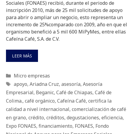
Sociales (FONAES) recibió, durante el periodo de
inscripción 2010, más de 25 mil solicitudes de apoyo
para abrir o ampliar un negocio, esto representa un
incremento de 25%comparado con 2009, año en que el
organismo benefició a 5 mil 600 MiPyMes, entre ellas
Cafeína Café, S.A. de C.V.
LEER MÁS
Categorías
Micro empresas
Etiquetas
apoyo
,
Ariadna Cruz
,
asesoría
,
Asesoría
Empresarial
,
Beganic
,
Café de Chiapas
,
Café de
Colima.
,
café orgánico
,
Cafeína Café
,
certifica la
calidad a nivel internacional
,
comercialización de café
en grano
,
crédito
,
créditos
,
degustaciones
,
eficiencia
,
Expo FONAES
,
financiamiento
,
FONAES
,
Fondo