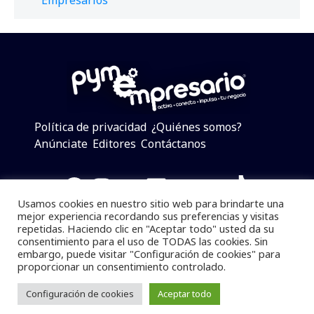
Política de privacidad
¿Quiénes somos?
Anúnciate
Editores
Contáctanos
Facebook
Instagram
Twitter
LinkedIn
Telegram
YouTube
TikTok
Usamos cookies en nuestro sitio web para brindarte una
mejor experiencia recordando sus preferencias y visitas
repetidas. Haciendo clic en "Aceptar todo" usted da su
consentimiento para el uso de TODAS las cookies. Sin
Pymempresario © 2025 Todos los derechos reservados.
embargo, puede visitar "Configuración de cookies" para
proporcionar un consentimiento controlado.
Se prohibe el uso de la información total o parcial sin
dar referencia a la fuente.
Configuración de cookies
Aceptar todo
Desarrollado por
yalla ya!