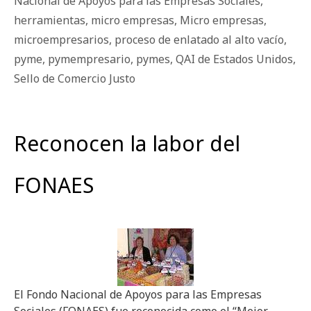
Nacional de Apoyos para las Empresas Sociales
,
herramientas
,
micro empresas
,
Micro empresas
,
microempresarios
,
proceso de enlatado al alto vacío
,
pyme
,
pymempresario
,
pymes
,
QAI de Estados Unidos
,
Sello de Comercio Justo
Reconocen la labor del
FONAES
El Fondo Nacional de Apoyos para las Empresas
Sociales (FONAES) fue reconocida como el “Mejor