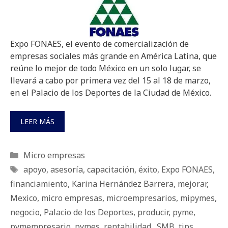
Expo FONAES, el evento de comercialización de
empresas sociales más grande en América Latina, que
reúne lo mejor de todo México en un solo lugar, se
llevará a cabo por primera vez del 15 al 18 de marzo,
en el Palacio de los Deportes de la Ciudad de México.
LEER MÁS
Categorías
Micro empresas
Etiquetas
apoyo
,
asesoría
,
capacitación
,
éxito
,
Expo FONAES
,
financiamiento
,
Karina Hernández Barrera
,
mejorar
,
Mexico
,
micro empresas
,
microempresarios
,
mipymes
,
negocio
,
Palacio de los Deportes
,
producir
,
pyme
,
pymempresario
,
pymes
,
rentabilidad.
,
SMB
,
tips