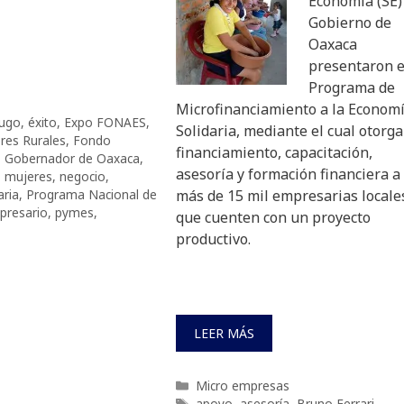
Economía (SE) 
Gobierno de
Oaxaca
presentaron e
Programa de
Microfinanciamiento a la Econom
Lugo
,
éxito
,
Expo FONAES
,
Solidaria, mediante el cual otorg
res Rurales
,
Fondo
financiamiento, capacitación,
,
Gobernador de Oaxaca
,
asesoría y formación financiera a
,
mujeres
,
negocio
,
aria
,
Programa Nacional de
más de 15 mil empresarias locale
resario
,
pymes
,
que cuenten con un proyecto
productivo.
LEER MÁS
Categorías
Micro empresas
Etiquetas
apoyo
,
asesoría
,
Bruno Ferrari
,