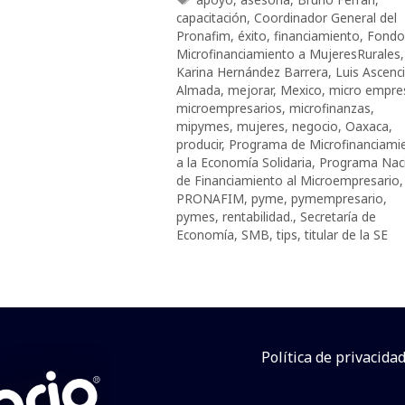
capacitación
,
Coordinador General del
Pronafim
,
éxito
,
financiamiento
,
Fondo
Microfinanciamiento a MujeresRurales
,
Karina Hernández Barrera
,
Luis Ascenc
Almada
,
mejorar
,
Mexico
,
micro empre
microempresarios
,
microfinanzas
,
mipymes
,
mujeres
,
negocio
,
Oaxaca
,
producir
,
Programa de Microfinanciami
a la Economía Solidaria
,
Programa Nac
de Financiamiento al Microempresario
,
PRONAFIM
,
pyme
,
pymempresario
,
pymes
,
rentabilidad.
,
Secretaría de
Economía
,
SMB
,
tips
,
titular de la SE
Política de privacida