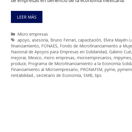
de empresas en beneficio de la economía mexicana.
LEER MÁS
Categorías
Micro empresas
Etiquetas
apoyo
,
asesoría
,
Bruno Ferrari
,
capacitación
,
Elvira Mayén-
financiamiento
,
FONAES
,
Fondo de Microfinanciamiento a Muje
Nacional de Apoyos para Empresas en Solidaridad
,
Gabino Cué
mejorar
,
Mexico
,
micro empresas
,
microempresarios
,
mipymes
producir
,
Programa de Microfinanciamiento a la Economía Solid
Financiamiento al Microempresario
,
PRONAFIM
,
pyme
,
pymemp
rentabilidad.
,
secretario de Economía
,
SMB
,
tips