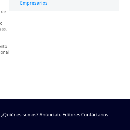
Empresarios
 de
io
sas
,
ento
ional
d
¿Quiénes somos?
Anúnciate
Editores
Contáctanos