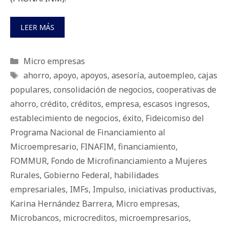
LEER MÁS
Categorías
Micro empresas
Etiquetas
ahorro
,
apoyo
,
apoyos
,
asesoría
,
autoempleo
,
cajas
populares
,
consolidación de negocios
,
cooperativas de
ahorro
,
crédito
,
créditos
,
empresa
,
escasos ingresos
,
establecimiento de negocios
,
éxito
,
Fideicomiso del
Programa Nacional de Financiamiento al
Microempresario
,
FINAFIM
,
financiamiento
,
FOMMUR
,
Fondo de Microfinanciamiento a Mujeres
Rurales
,
Gobierno Federal
,
habilidades
empresariales
,
IMFs
,
Impulso
,
iniciativas productivas
,
Karina Hernández Barrera
,
Micro empresas
,
Microbancos
,
microcreditos
,
microempresarios
,