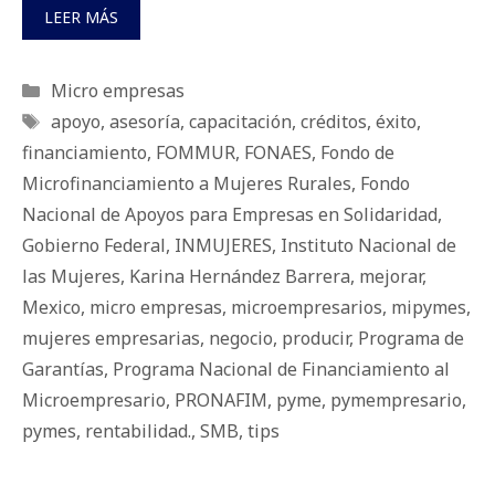
LEER MÁS
Categorías
Micro empresas
Etiquetas
apoyo
,
asesoría
,
capacitación
,
créditos
,
éxito
,
financiamiento
,
FOMMUR
,
FONAES
,
Fondo de
Microfinanciamiento a Mujeres Rurales
,
Fondo
Nacional de Apoyos para Empresas en Solidaridad
,
Gobierno Federal
,
INMUJERES
,
Instituto Nacional de
las Mujeres
,
Karina Hernández Barrera
,
mejorar
,
Mexico
,
micro empresas
,
microempresarios
,
mipymes
,
mujeres empresarias
,
negocio
,
producir
,
Programa de
Garantías
,
Programa Nacional de Financiamiento al
Microempresario
,
PRONAFIM
,
pyme
,
pymempresario
,
pymes
,
rentabilidad.
,
SMB
,
tips