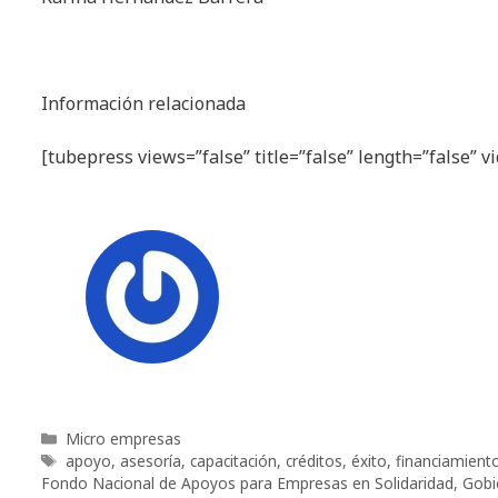
Información relacionada
[tubepress views=”false” title=”false” length=”false” 
Categorías
Micro empresas
Etiquetas
apoyo
,
asesoría
,
capacitación
,
créditos
,
éxito
,
financiamient
Fondo Nacional de Apoyos para Empresas en Solidaridad
,
Gobi