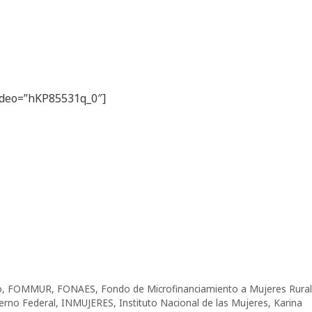
video=”hKP85531q_0″]
o
,
FOMMUR
,
FONAES
,
Fondo de Microfinanciamiento a Mujeres Rura
erno Federal
,
INMUJERES
,
Instituto Nacional de las Mujeres
,
Karina