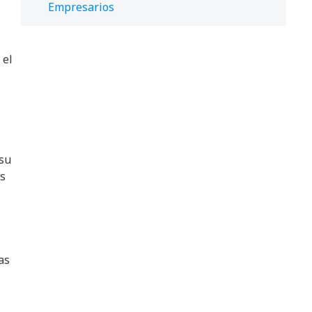
Empresarios
 el
 su
as
as