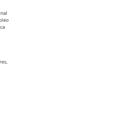
onal
pleo
nca
res,