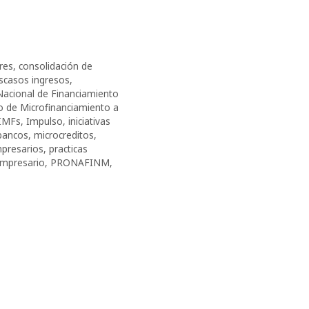
res
,
consolidación de
scasos ingresos
,
acional de Financiamiento
 de Microfinanciamiento a
IMFs
,
Impulso
,
iniciativas
bancos
,
microcreditos
,
presarios
,
practicas
empresario
,
PRONAFINM
,