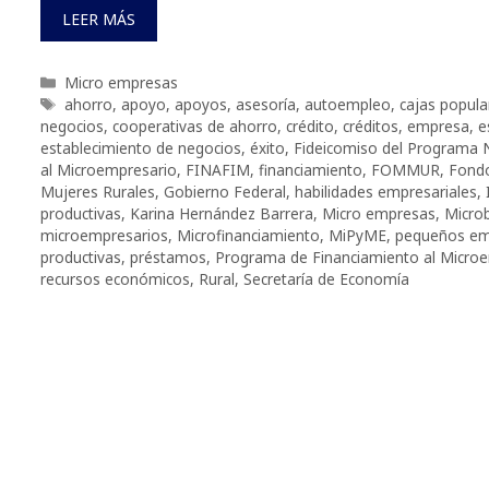
LEER MÁS
Categorías
Micro empresas
Etiquetas
ahorro
,
apoyo
,
apoyos
,
asesoría
,
autoempleo
,
cajas popula
negocios
,
cooperativas de ahorro
,
crédito
,
créditos
,
empresa
,
e
establecimiento de negocios
,
éxito
,
Fideicomiso del Programa N
al Microempresario
,
FINAFIM
,
financiamiento
,
FOMMUR
,
Fondo
Mujeres Rurales
,
Gobierno Federal
,
habilidades empresariales
,
productivas
,
Karina Hernández Barrera
,
Micro empresas
,
Micro
microempresarios
,
Microfinanciamiento
,
MiPyME
,
pequeños em
productivas
,
préstamos
,
Programa de Financiamiento al Micro
recursos económicos
,
Rural
,
Secretaría de Economía