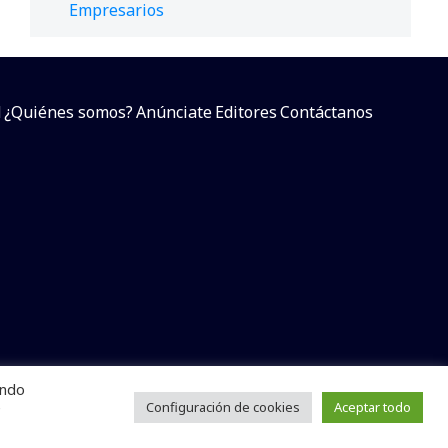
Empresarios
d
¿Quiénes somos?
Anúnciate
Editores
Contáctanos
endo
arcial sin dar referencia a la fuente.
e
Configuración de cookies
Aceptar todo