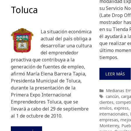
modalidad Exp
Toluca
su Servicio No
(Late Drop Off
mostrador hast
en su Tienda 
La situación económica
él ayudará a 
actual del país obliga a
que realizar e
desarrollar una cultura
último moment
del emprendedor
tiempos.
proactiva que contribuya a la
generación de fuentes de empleo,
afirmó María Elena Barrera Tapia,
LEER MÁS
Presidenta Municipal de Toluca,
durante la presentación de la
Categorías
Medianas Em
Primera Expo Internacional
Etiquetas
cancún
,
carg
Emprendedores Toluca, que se
clientes
,
competi
envíos
,
express
,
llevará a cabo del 29 de septiembre
internacionales
,
al 1 de octubre de 2010.
empresas
,
mejor
Monterrey
,
Pueb