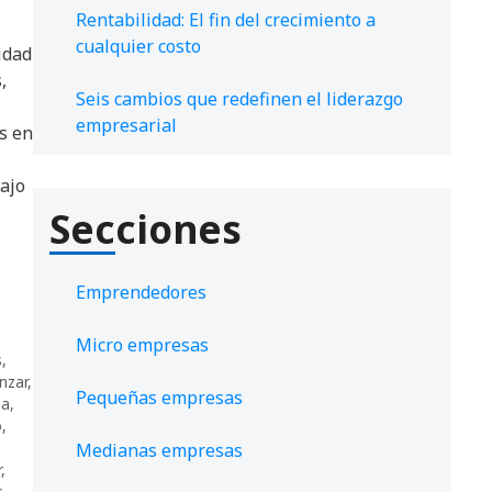
Rentabilidad: El fin del crecimiento a
cualquier costo
idad
,
Seis cambios que redefinen el liderazgo
empresarial
s en
ajo
Secciones
Emprendedores
Micro empresas
s
,
nzar
,
Pequeñas empresas
ia
,
o
,
,
Medianas empresas
r
,
s
,