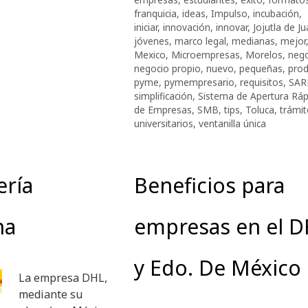
franquicia
,
ideas
,
Impulso
,
incubación
,
iniciar
,
innovación
,
innovar
,
Jojutla de J
jóvenes
,
marco legal
,
medianas
,
mejor
Mexico
,
Microempresas
,
Morelos
,
neg
negocio propio
,
nuevo
,
pequeñas
,
prod
pyme
,
pymempresario
,
requisitos
,
SAR
simplificación
,
Sistema de Apertura Ráp
de Empresas
,
SMB
,
tips
,
Toluca
,
trámit
universitarios
,
ventanilla única
ería
Beneficios para
na
empresas en el D
y Edo. De México
La empresa DHL,
mediante su