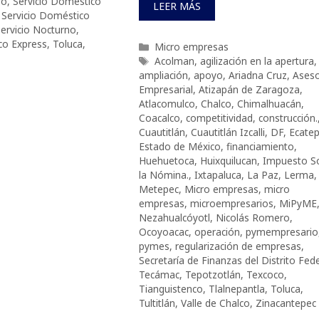
ro
,
Servicio Doméstico
LEER MÁS
,
Servicio Doméstico
ervicio Nocturno
,
co Express
,
Toluca
,
Categorías
Micro empresas
Etiquetas
Acolman
,
agilización en la apertura
,
ampliación
,
apoyo
,
Ariadna Cruz
,
Aseso
Empresarial
,
Atizapán de Zaragoza
,
Atlacomulco
,
Chalco
,
Chimalhuacán
,
Coacalco
,
competitividad
,
construcción.
Cuautitlán
,
Cuautitlán Izcalli
,
DF
,
Ecate
Estado de México
,
financiamiento
,
Huehuetoca
,
Huixquilucan
,
Impuesto S
la Nómina.
,
Ixtapaluca
,
La Paz
,
Lerma
,
Metepec
,
Micro empresas
,
micro
empresas
,
microempresarios
,
MiPyME
Nezahualcóyotl
,
Nicolás Romero
,
Ocoyoacac
,
operación
,
pymempresario
pymes
,
regularización de empresas
,
Secretaría de Finanzas del Distrito Fede
Tecámac
,
Tepotzotlán
,
Texcoco
,
Tianguistenco
,
Tlalnepantla
,
Toluca
,
Tultitlán
,
Valle de Chalco
,
Zinacantepec