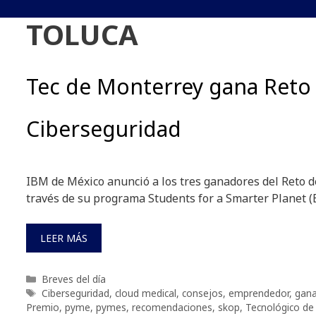
TOLUCA
Tec de Monterrey gana Reto
Ciberseguridad
IBM de México anunció a los tres ganadores del Reto 
través de su programa Students for a Smarter Planet (
LEER MÁS
Categorías
Breves del día
Etiquetas
Ciberseguridad
,
cloud medical
,
consejos
,
emprendedor
,
gan
Premio
,
pyme
,
pymes
,
recomendaciones
,
skop
,
Tecnológico de