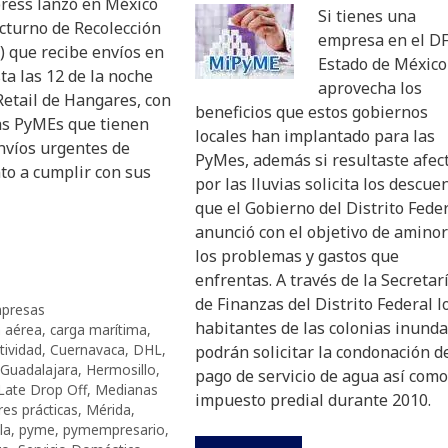
ress lanzó en México
Si tienes una
cturno de Recolección
empresa en el DF
) que recibe envíos en
Estado de México
a las 12 de la noche
aprovecha los
Retail de Hangares, con
beneficios que estos gobiernos
las PyMEs que tienen
locales han implantado para las
nvíos urgentes de
PyMes, además si resultaste afec
o a cumplir con sus
por las lluvias solicita los descue
que el Gobierno del Distrito Fede
anunció con el objetivo de amino
los problemas y gastos que
enfrentas. A través de la Secretar
de Finanzas del Distrito Federal l
presas
habitantes de las colonias inund
a aérea
,
carga marítima
,
tividad
,
Cuernavaca
,
DHL
,
podrán solicitar la condonación d
Guadalajara
,
Hermosillo
,
pago de servicio de agua así como
Late Drop Off
,
Medianas
impuesto predial durante 2010.
es prácticas
,
Mérida
,
la
,
pyme
,
pymempresario
,