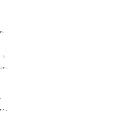
ría
,
pec
,
obre
,
,
ral
,