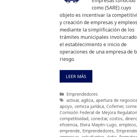
Empresas conocido
como (SARE) cuyo
objeto es incentivar la competitiv
y creación de empresas y empleos
mediante la simplificación de los
trámites municipales involucrado
el establecimiento e inicio de
operaciones de una empresa de b
riesgo.
LEER MÁS
Categorías
Emprendedores
Etiquetas
activar
,
agiliza
,
apertura de negocio
apoyo
,
certeza jurídica
,
Cofemer
,
come
Comisión Federal de Mejora Regulator
competitividad
,
conectar
,
costos
,
diner
eficiencia
,
Elvira Mayén-Lugo
,
empleos
emprende
,
Emprendedores
,
Emprende
empresas
,
estudiantes
,
éxito
,
formato