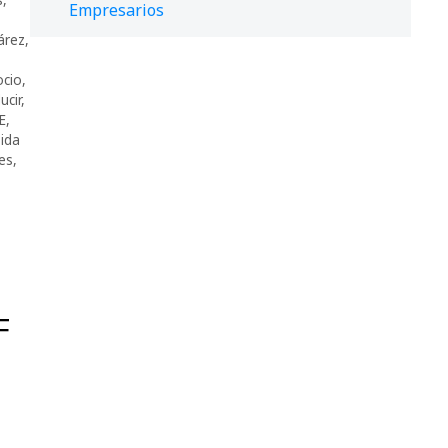
Empresarios
uárez
,
,
ocio
,
ucir
,
E
,
ida
es
,
F