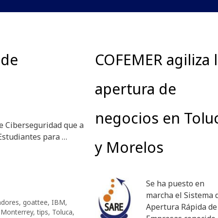
 de
COFEMER agiliza 
apertura de
negocios en Tolu
de Ciberseguridad que a
Estudiantes para …
y Morelos
Se ha puesto en
marcha el Sistema 
adores
,
goattee
,
IBM
,
Apertura Rápida de
 Monterrey
,
tips
,
Toluca
,