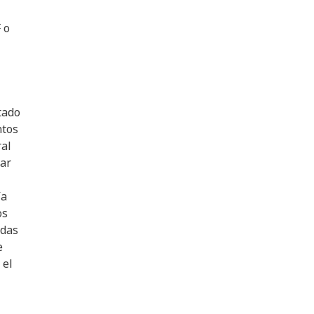
 o
tado
ntos
ral
rar
ía
os
adas
e
 el