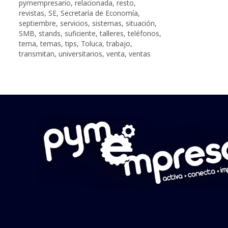
pymempresario
,
relacionada
,
resto
,
revistas
,
SE
,
Secretaría de Economía
,
septiembre
,
servicios
,
sistemas
,
situación
,
SMB
,
stands
,
suficiente
,
talleres
,
teléfonos
,
tema
,
temas
,
tips
,
Toluca
,
trabajo
,
transmitan
,
universitarios
,
venta
,
ventas