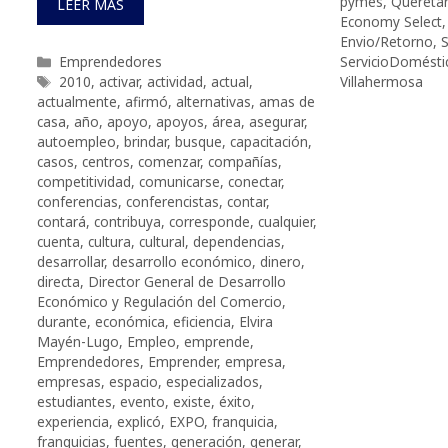
pymes
,
Queréta
LEER MÁS
Economy Select
Envio/Retorno
,
S
Categorías
Emprendedores
ServicioDomésti
Etiquetas
2010
,
activar
,
actividad
,
actual
,
Villahermosa
actualmente
,
afirmó
,
alternativas
,
amas de
casa
,
año
,
apoyo
,
apoyos
,
área
,
asegurar
,
autoempleo
,
brindar
,
busque
,
capacitación
,
casos
,
centros
,
comenzar
,
compañías
,
competitividad
,
comunicarse
,
conectar
,
conferencias
,
conferencistas
,
contar
,
contará
,
contribuya
,
corresponde
,
cualquier
,
cuenta
,
cultura
,
cultural
,
dependencias
,
desarrollar
,
desarrollo económico
,
dinero
,
directa
,
Director General de Desarrollo
Económico y Regulación del Comercio
,
durante
,
económica
,
eficiencia
,
Elvira
Mayén-Lugo
,
Empleo
,
emprende
,
Emprendedores
,
Emprender
,
empresa
,
empresas
,
espacio
,
especializados
,
estudiantes
,
evento
,
existe
,
éxito
,
experiencia
,
explicó
,
EXPO
,
franquicia
,
franquicias
,
fuentes
,
generación
,
generar
,