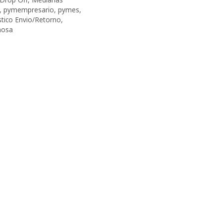
,
pymempresario
,
pymes
,
tico Envio/Retorno
,
mosa