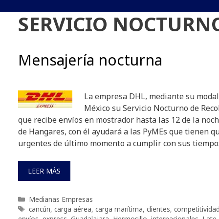
SERVICIO NOCTURN
Mensajería nocturna
La empresa DHL, mediante su modal
México su Servicio Nocturno de Recol
que recibe envíos en mostrador hasta las 12 de la noch
de Hangares, con él ayudará a las PyMEs que tienen qu
urgentes de último momento a cumplir con sus tiempo
LEER MÁS
Categorías
Medianas Empresas
Etiquetas
cancún
,
carga aérea
,
carga marítima
,
clientes
,
competitivida
envíos
,
express
,
Guadalajara
,
Hermosillo
,
internacionales
,
Late