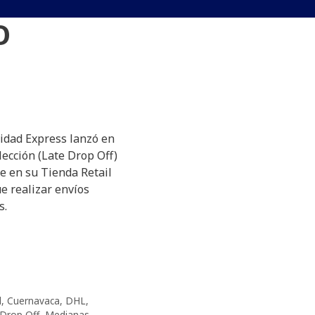
O
idad Express lanzó en
ección (Late Drop Off)
e en su Tienda Retail
e realizar envíos
s.
d
,
Cuernavaca
,
DHL
,
 Drop Off
,
Medianas