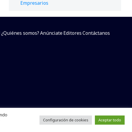
Empresarios
d
¿Quiénes somos?
Anúnciate
Editores
Contáctanos
endo
arcial sin dar referencia a la fuente.
e
Configuración de cookies
Aceptar todo