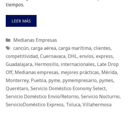
tiempos.
LEER MÁS
Categorías
Medianas Empresas
Etiquetas
cancún
,
carga aérea
,
carga marítima
,
clientes
,
competitividad
,
Cuernavaca
,
DHL
,
envíos
,
express
,
Guadalajara
,
Hermosillo
,
internacionales
,
Late Drop
Off
,
Medianas empresas
,
mejores prácticas
,
Mérida
,
Monterrey
,
Puebla
,
pyme
,
pymempresario
,
pymes
,
Querétaro
,
Servicio Doméstico Economy Select
,
Servicio Doméstico Envio/Retorno
,
Servicio Nocturno
,
ServicioDoméstico Express
,
Toluca
,
Villahermosa