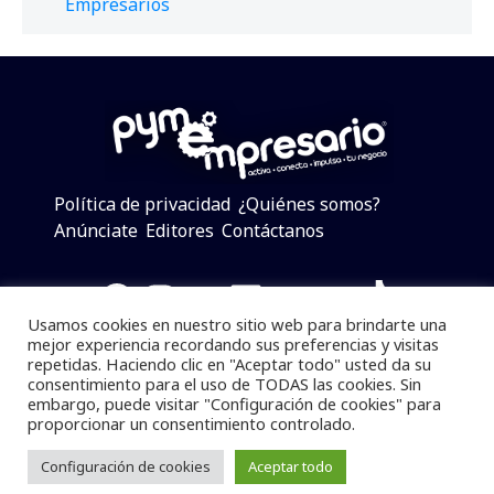
Empresarios
Política de privacidad
¿Quiénes somos?
Anúnciate
Editores
Contáctanos
Facebook
Instagram
Twitter
LinkedIn
Telegram
YouTube
TikTok
Usamos cookies en nuestro sitio web para brindarte una
mejor experiencia recordando sus preferencias y visitas
repetidas. Haciendo clic en "Aceptar todo" usted da su
consentimiento para el uso de TODAS las cookies. Sin
Pymempresario © 2025 Todos los derechos reservados.
embargo, puede visitar "Configuración de cookies" para
proporcionar un consentimiento controlado.
Se prohibe el uso de la información total o parcial sin
dar referencia a la fuente.
Configuración de cookies
Aceptar todo
Desarrollado por
yalla ya!