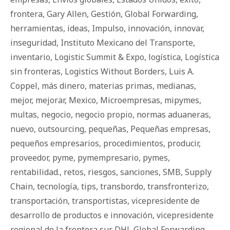
frontera
,
Gary Allen
,
Gestión
,
Global Forwarding
,
herramientas
,
ideas
,
Impulso
,
innovación
,
innovar
,
inseguridad
,
Instituto Mexicano del Transporte
,
inventario
,
Logistic Summit & Expo
,
logística
,
Logística
sin fronteras
,
Logistics Without Borders
,
Luis A.
Coppel
,
más dinero
,
materias primas
,
medianas
,
mejor
,
mejorar
,
Mexico
,
Microempresas
,
mipymes
,
multas
,
negocio
,
negocio propio
,
normas aduaneras
,
nuevo
,
outsourcing
,
pequeñas
,
Pequeñas empresas
,
pequeños empresarios
,
procedimientos
,
producir
,
proveedor
,
pyme
,
pymempresario
,
pymes
,
rentabilidad.
,
retos
,
riesgos
,
sanciones
,
SMB
,
Supply
Chain
,
tecnología
,
tips
,
transbordo
,
transfronterizo
,
transportación
,
transportistas
,
vicepresidente de
desarrollo de productos e innovación
,
vicepresidente
regional de la frontera sur DHL Global Forwarding