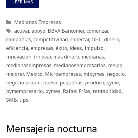
LEER MÁS
Categorías
Medianas Empresas
Etiquetas
activar
,
apoyo
,
BBVA Bancomer
,
comenzar
,
compañías
,
competitividad
,
conectar
,
DHL
,
dinero
,
eficiencia
,
empresas
,
éxito
,
ideas
,
Impulso
,
innovación
,
innovar
,
más dinero
,
medianas
,
medianasempresas
,
medianosempresarios
,
mejor
,
mejorar
,
Mexico
,
Microempresas
,
mipymes
,
negocio
,
negocio propio
,
nuevo
,
pequeñas
,
producir
,
pyme
,
pymempresario
,
pymes
,
Rafael Frías
,
rentabilidad.
,
SMB
,
tips
Mensajería nocturna