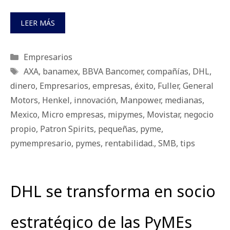
LEER MÁS
Categorías
Empresarios
Etiquetas
AXA
,
banamex
,
BBVA Bancomer
,
compañías
,
DHL
,
dinero
,
Empresarios
,
empresas
,
éxito
,
Fuller
,
General
Motors
,
Henkel
,
innovación
,
Manpower
,
medianas
,
Mexico
,
Micro empresas
,
mipymes
,
Movistar
,
negocio
propio
,
Patron Spirits
,
pequeñas
,
pyme
,
pymempresario
,
pymes
,
rentabilidad.
,
SMB
,
tips
DHL se transforma en socio
estratégico de las PyMEs