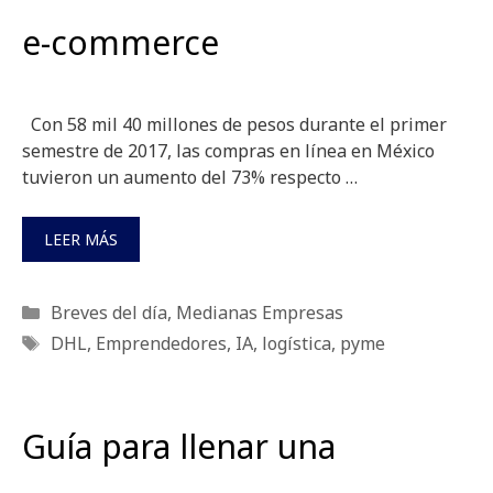
e-commerce
Con 58 mil 40 millones de pesos durante el primer
semestre de 2017, las compras en línea en México
tuvieron un aumento del 73% respecto …
LEER MÁS
Categorías
Breves del día
,
Medianas Empresas
Etiquetas
DHL
,
Emprendedores
,
IA
,
logística
,
pyme
Guía para llenar una