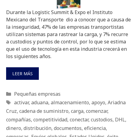
Durante la Logistic Summit & Expo el Instituto
Mexicano del Transporte dio a conocer que a causa de
la inseguridad, 47% de las empresas transportistas
utilizan sistemas para rastrear la carga, y 7% recurre
a custodios y puntos de control, por lo que se estima
que el uso de tecnología en esta industria crecerá en
los siguientes años.
LEER MÁS
Categorías
Pequeñas empresas
Etiquetas
activar
,
aduana
,
almacenamiento
,
apoyo
,
Ariadna
Cruz
,
cadena de suministro
,
carga
,
comenzar
,
compañías
,
competitividad
,
conectar
,
custodios
,
DHL
,
dinero
,
distribución
,
documentos
,
eficiencia
,
empresas
,
Envíos globales
,
Estados Unidos
,
éxito
,