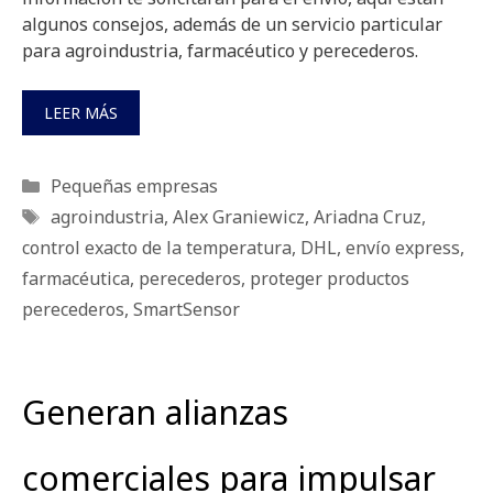
algunos consejos, además de un servicio particular
para agroindustria, farmacéutico y perecederos.
LEER MÁS
Categorías
Pequeñas empresas
Etiquetas
agroindustria
,
Alex Graniewicz
,
Ariadna Cruz
,
control exacto de la temperatura
,
DHL
,
envío express
,
farmacéutica
,
perecederos
,
proteger productos
perecederos
,
SmartSensor
Generan alianzas
comerciales para impulsar