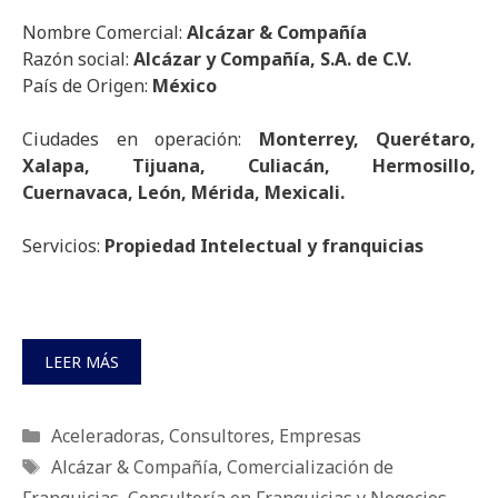
Nombre Comercial:
Alcázar & Compañía
Razón social:
Alcázar y Compañía, S.A. de C.V.
País de Origen:
México
Ciudades en operación:
Monterrey, Querétaro,
Xalapa, Tijuana, Culiacán, Hermosillo,
Cuernavaca, León, Mérida, Mexicali.
Servicios:
Propiedad Intelectual y franquicias
LEER MÁS
Categorías
Aceleradoras
,
Consultores
,
Empresas
Etiquetas
Alcázar & Compañía
,
Comercialización de
Franquicias
,
Consultoría en Franquicias y Negocios
,