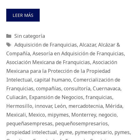
LEER MÁS
Categorías
Sin categoría
Etiquetas
Adquisición de Franquicias
,
Alcazar
,
Alcázar &
Compañía
,
Asesoría en Adquisición de Franquicias
,
Asociación Mexicana de Franquicias
,
Asociación
Mexicana para la Protección de la Propiedad
Intelectual
,
capital humano
,
Comercialización de
Franquicias
,
compañías
,
consultoría
,
Cuernavaca
,
Culiacán
,
Expansión de Negocios
,
franquicias
,
Hermosillo
,
innovar
,
León
,
mercadotecnia
,
Mérida
,
Mexicali
,
Mexico
,
mipymes
,
Monterrey
,
negocio
,
pequeñasempresas
,
pequeñosempresarios
,
propiedad intelectual
,
pyme
,
pymempresario
,
pymes
,