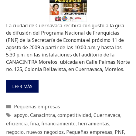
La ciudad de Cuernavaca recibirá con gusto a la gira
de difusión del Programa Nacional de Franquicias
(PNF) de la Secretaría de Economía el próximo 11 de
agosto de 2009 a partir de las 10:00 a.m. y hasta las
5:30 p.m. en las instalaciones del auditorio de la
CANACINTRA Morelos, ubicada en Calle Palmas Norte
no. 125, Colonia Bellavista, en Cuernavaca, Morelos.
LEER MÁS
Categorías
Pequeñas empresas
Etiquetas
apoyo
,
Canacintra
,
competitividad
,
Cuernavaca
,
eficiencia
,
fina
,
financiamiento
,
herramientas
,
negocio
,
nuevos negocios
,
Pequeñas empresas
,
PNF
,