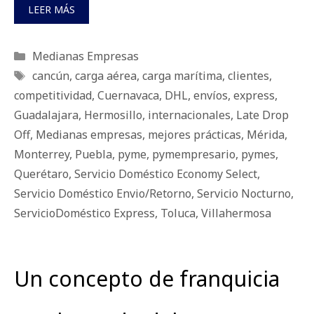
LEER MÁS
Categorías
Medianas Empresas
Etiquetas
cancún
,
carga aérea
,
carga marítima
,
clientes
,
competitividad
,
Cuernavaca
,
DHL
,
envíos
,
express
,
Guadalajara
,
Hermosillo
,
internacionales
,
Late Drop
Off
,
Medianas empresas
,
mejores prácticas
,
Mérida
,
Monterrey
,
Puebla
,
pyme
,
pymempresario
,
pymes
,
Querétaro
,
Servicio Doméstico Economy Select
,
Servicio Doméstico Envio/Retorno
,
Servicio Nocturno
,
ServicioDoméstico Express
,
Toluca
,
Villahermosa
Un concepto de franquicia