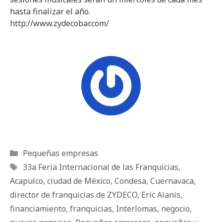
hasta finalizar el año.
http://www.zydecobar.com/
Categorías
Pequeñas empresas
Etiquetas
33a Feria Internacional de las Franquicias
,
Acapulco
,
ciudad de México
,
Condesa
,
Cuernavaca
,
director de franquicias de ZYDECO
,
Eric Alanis
,
financiamiento
,
franquicias
,
Interlomas
,
negocio
,