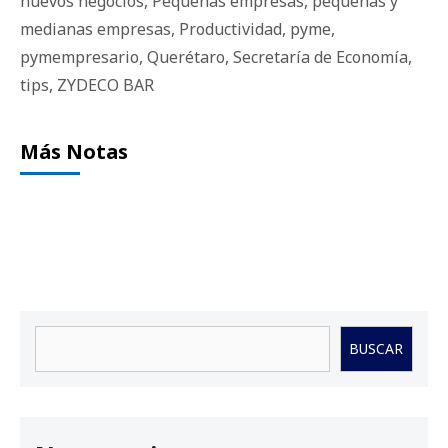
nuevos negocios
,
Pequeñas empresas
,
pequeñas y
medianas empresas
,
Productividad
,
pyme
,
pymempresario
,
Querétaro
,
Secretaría de Economía
,
tips
,
ZYDECO BAR
Más Notas
Buscar
BUSCAR