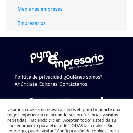
Medianas empresas
Empresarios
Política de privacidad
¿Quiénes somos?
Anúnciate
Editores
Contáctanos
Facebook
Instagram
Twitter
LinkedIn
Telegram
YouTube
TikTok
Usamos cookies en nuestro sitio web para brindarte una
mejor experiencia recordando sus preferencias y visitas
repetidas. Haciendo clic en "Aceptar todo" usted da su
consentimiento para el uso de TODAS las cookies. Sin
Pymempresario © 2025 Todos los derechos reservados.
embargo, puede visitar "Configuración de cookies" para