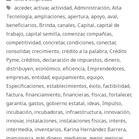
Etiquetas
acceder
,
activar
,
actividad
,
Administración
,
Alta
Tecnología
,
ampliaciones
,
apertura
,
apoyo
,
aval
,
beneficiarios
,
Brinda
,
canales
,
Capital
,
capital de
trabajo
,
capital semilla
,
comenzar
,
compañías
,
competitividad
,
concretar
,
condiciones
,
conectar
,
consolidar
,
crecimiento
,
crédito a la palabra
,
Crédito
Pyme
,
créditos
,
declaración de impuestos
,
dinero
,
distribuyen
,
económico
,
eficiencia
,
Emprendedores
,
empresas
,
entidad
,
equipamiento
,
equipo
,
Especificaciones
,
establecimientos
,
éxito
,
factibilidad
,
factura
,
financiamiento
,
financieras
,
físicas
,
fortalecer
,
garantía
,
gastos
,
gobierno estatal
,
ideas
,
Impulso
,
incubación
,
incubadoras
,
infraestructura
,
innovación
,
innovar
,
instalaciones
,
instalaciones físicas
,
interés
,
intermedia
,
inventarios
,
Karina Hernández Barrera
,
maquinaria
,
más dinero
,
medianas
,
mejor
,
mejorar
,