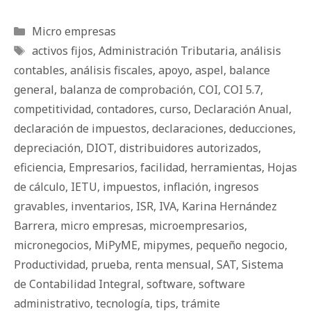
Categorías
Micro empresas
Etiquetas
activos fijos
,
Administración Tributaria
,
análisis
contables
,
análisis fiscales
,
apoyo
,
aspel
,
balance
general
,
balanza de comprobación
,
COI
,
COI 5.7
,
competitividad
,
contadores
,
curso
,
Declaración Anual
,
declaración de impuestos
,
declaraciones
,
deducciones
,
depreciación
,
DIOT
,
distribuidores autorizados
,
eficiencia
,
Empresarios
,
facilidad
,
herramientas
,
Hojas
de cálculo
,
IETU
,
impuestos
,
inflación
,
ingresos
gravables
,
inventarios
,
ISR
,
IVA
,
Karina Hernández
Barrera
,
micro empresas
,
microempresarios
,
micronegocios
,
MiPyME
,
mipymes
,
pequeño negocio
,
Productividad
,
prueba
,
renta mensual
,
SAT
,
Sistema
de Contabilidad Integral
,
software
,
software
administrativo
,
tecnología
,
tips
,
trámite