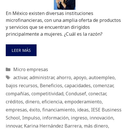
En México existen diversas instituciones
microfinancieras, con una amplia oferta de productos
y servicios que se encuentran dirigidos
principalmente a mujeres. ¿Cuál es la razón?
LEER MÁS
Categorías
Micro empresas
Etiquetas
activar
,
administrar
,
ahorro
,
apoyo
,
autoempleo
,
bajos recursos
,
Beneficios
,
capacidades
,
comenzar
,
compañías
,
competitividad
,
Condusef
,
conectar
,
créditos
,
dinero
,
eficiencia
,
empoderamiento
,
empresas
,
éxito
,
financiamiento
,
ideas
,
IESE Business
School
,
Impulso
,
información
,
ingreso
,
innovación
,
innovar
,
Karina Hernández Barrera
,
más dinero
,