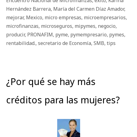
Encuentro Nacional de Microfinanzas
,
éxito
,
Karina
Hernández Barrera
,
María del Carmen Díaz Amador
,
mejorar
,
Mexico
,
micro empresas
,
microempresarios
,
microfinanzas
,
microseguros
,
mipymes
,
negocio
,
producir
,
PRONAFIM
,
pyme
,
pymempresario
,
pymes
,
rentabilidad.
,
secretario de Economía
,
SMB
,
tips
¿Por qué se hay más
créditos para las mujeres?