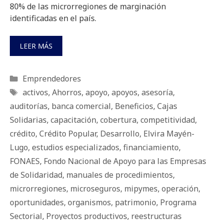
80% de las microrregiones de marginación
identificadas en el país.
LEER MÁS
Categorías
Emprendedores
Etiquetas
activos
,
Ahorros
,
apoyo
,
apoyos
,
asesoría
,
auditorías
,
banca comercial
,
Beneficios
,
Cajas
Solidarias
,
capacitación
,
cobertura
,
competitividad
,
crédito
,
Crédito Popular
,
Desarrollo
,
Elvira Mayén-
Lugo
,
estudios especializados
,
financiamiento
,
FONAES
,
Fondo Nacional de Apoyo para las Empresas
de Solidaridad
,
manuales de procedimientos
,
microrregiones
,
microseguros
,
mipymes
,
operación
,
oportunidades
,
organismos
,
patrimonio
,
Programa
Sectorial
,
Proyectos productivos
,
reestructuras