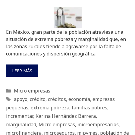
En México, gran parte de la población atraviesa una
situación de extrema pobreza y marginalidad que, en
las zonas rurales tiende a agravarse por la falta de
comunicaciones y dispersión geográfica.
LEER MÁS
Categorías
Micro empresas
Etiquetas
apoyo
,
crédito
,
créditos
,
economía
,
empresas
pequeñas
,
extrema pobreza
,
familias pobres
,
incrementar
,
Karina Hernández Barrera
,
marginalidad
,
Micro empresas
,
microempresarios
,
microfinanciera
,
microseguros
,
mipymes
,
población de