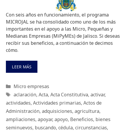
Con seis años en funcionamiento, el programa
MICROJAL se ha consolidado como uno de los más
importantes en el apoyo a las Micro, Pequeñas y
Medianas Empresas (MiPyMEs) de Jalisco. Si deseas
recibir sus beneficios, a continuación te decimos
cómo.
LEER MÁS
Categorías
Micro empresas
Etiquetas
aclaración
,
Acta
,
Acta Constitutiva
,
activar
,
actividades
,
Actividades primarias
,
Actos de
Administración
,
adquisiciones
,
agricultura
,
ampliaciones
,
apoyar
,
apoyo
,
Beneficios
,
bienes
seminuevos
,
buscando
,
cédula
,
circunstancias
,