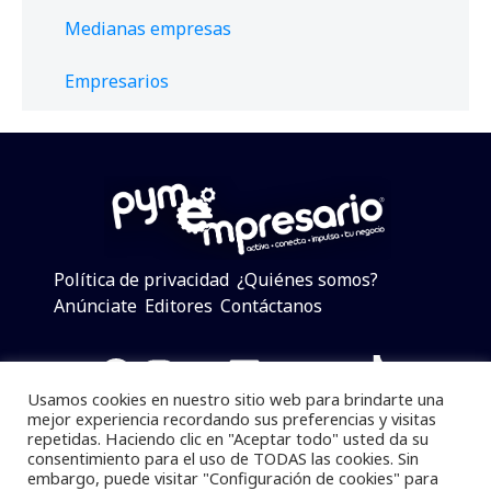
Medianas empresas
Empresarios
Política de privacidad
¿Quiénes somos?
Anúnciate
Editores
Contáctanos
Facebook
Instagram
Twitter
LinkedIn
Telegram
YouTube
TikTok
Usamos cookies en nuestro sitio web para brindarte una
mejor experiencia recordando sus preferencias y visitas
repetidas. Haciendo clic en "Aceptar todo" usted da su
consentimiento para el uso de TODAS las cookies. Sin
Pymempresario © 2025 Todos los derechos reservados.
embargo, puede visitar "Configuración de cookies" para