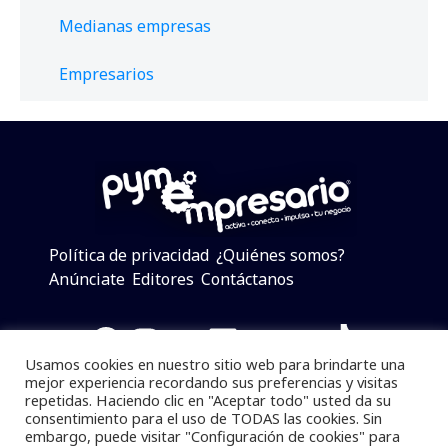
Medianas empresas
Empresarios
Política de privacidad
¿Quiénes somos?
Anúnciate
Editores
Contáctanos
Facebook
Instagram
Twitter
LinkedIn
Telegram
YouTube
TikTok
Usamos cookies en nuestro sitio web para brindarte una
mejor experiencia recordando sus preferencias y visitas
repetidas. Haciendo clic en "Aceptar todo" usted da su
consentimiento para el uso de TODAS las cookies. Sin
Pymempresario © 2025 Todos los derechos reservados.
embargo, puede visitar "Configuración de cookies" para