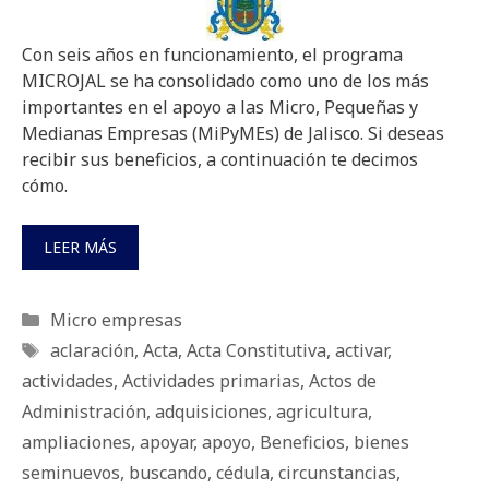
Con seis años en funcionamiento, el programa
MICROJAL se ha consolidado como uno de los más
importantes en el apoyo a las Micro, Pequeñas y
Medianas Empresas (MiPyMEs) de Jalisco. Si deseas
recibir sus beneficios, a continuación te decimos
cómo.
LEER MÁS
Categorías
Micro empresas
Etiquetas
aclaración
,
Acta
,
Acta Constitutiva
,
activar
,
actividades
,
Actividades primarias
,
Actos de
Administración
,
adquisiciones
,
agricultura
,
ampliaciones
,
apoyar
,
apoyo
,
Beneficios
,
bienes
seminuevos
,
buscando
,
cédula
,
circunstancias
,