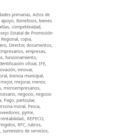
idades primarias
,
Actos de
,
apoyo
,
Beneficios
,
bienes
ñías
,
competitividad
,
sejo Estatal de Promoción
 Regional
,
copia
,
nero
,
Director
,
documentos
,
Empresarios
,
empresas
,
as
,
funcionamiento
,
identificación oficial
,
IFE
,
novación
,
innovar
,
oral
,
licencia municipal
,
,
mejor
,
mejorar
,
menor
,
s
,
microempresarios
,
ecesario
,
negocio
,
negocio
a
,
Pago
,
particular
,
ersona moral
,
Pesca
,
oveedores
,
pyme
,
,
rentabilidad.
,
REPECO
,
ringidos
,
RFC
,
rubros
,
s
,
suministro de servicios
,