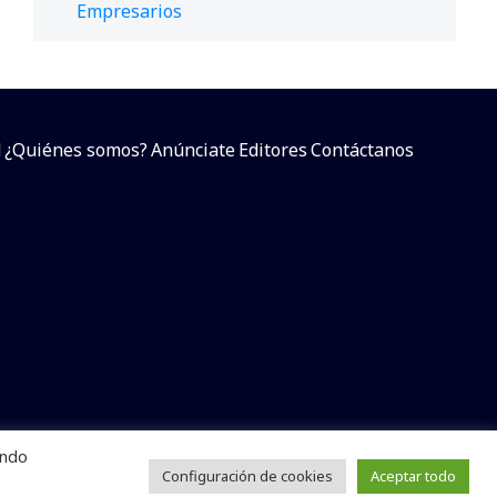
Empresarios
d
¿Quiénes somos?
Anúnciate
Editores
Contáctanos
endo
arcial sin dar referencia a la fuente.
e
Configuración de cookies
Aceptar todo