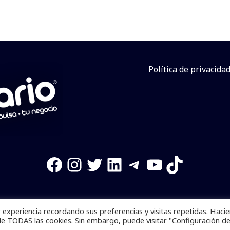
Política de privacida
Facebook
Instagram
Twitter
LinkedIn
Telegram
YouTube
TikTok
experiencia recordando sus preferencias y visitas repetidas. Haci
os reservados. Se prohibe el uso de la información total o p
de TODAS las cookies. Sin embargo, puede visitar "Configuración d
Desarrollado por
yalla ya!