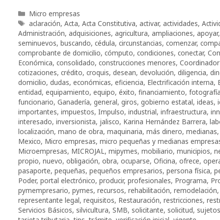
Categorías
Micro empresas
Etiquetas
aclaración
,
Acta
,
Acta Constitutiva
,
activar
,
actividades
,
Activ
Administración
,
adquisiciones
,
agricultura
,
ampliaciones
,
apoyar
seminuevos
,
buscando
,
cédula
,
circunstancias
,
comenzar
,
compa
comprobante de domicilio
,
cómputo
,
condiciones
,
conectar
,
Con
Económica
,
consolidado
,
construcciones menores
,
Coordinador
cotizaciones
,
crédito
,
croquis
,
desean
,
devolución
,
diligencia
,
di
domicilio
,
dudas
,
económicas
,
eficiencia
,
Electrificación interna
,
entidad
,
equipamiento
,
equipo
,
éxito
,
financiamiento
,
fotografí
funcionario
,
Ganadería
,
general
,
giros
,
gobierno estatal
,
ideas
,
importantes
,
impuestos
,
Impulso
,
industrial
,
infraestructura
,
in
interesado
,
inversionista
,
jalisco
,
Karina Hernández Barrera
,
lab
localización
,
mano de obra
,
maquinaria
,
más dinero
,
medianas
Mexico
,
Micro empresas
,
micro pequeñas y medianas empresa
Microempresas
,
MICROJAL
,
mipymes
,
mobiliario
,
municipios
,
n
propio
,
nuevo
,
obligación
,
obra
,
ocuparse
,
Oficina
,
ofrece
,
oper
pasaporte
,
pequeñas
,
pequeños empresarios
,
persona física
,
p
Poder
,
portal electrónico
,
producir
,
profesionales
,
Programa
,
Pr
pymempresario
,
pymes
,
recursos
,
rehabilitación
,
remodelación
representante legal
,
requisitos
,
Restauración
,
restricciones
,
rest
Servicios Básicos
,
silvicultura
,
SMB
,
solicitante
,
solicitud
,
sujeto
tarjeta tributaria
,
tips
,
trámite
,
verificación inicial
,
vigente