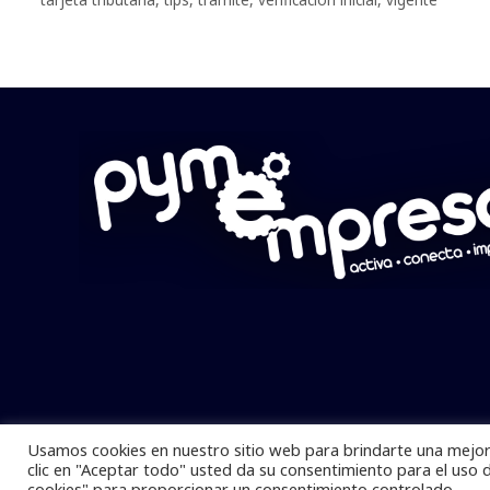
Usamos cookies en nuestro sitio web para brindarte una mejor 
Pymempresario © 2025 Todos los derech
clic en "Aceptar todo" usted da su consentimiento para el uso 
cookies" para proporcionar un consentimiento controlado.