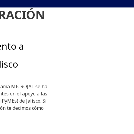
TRACIÓN
ento a
lisco
grama MICROJAL se ha
tes en el apoyo a las
yMEs) de Jalisco. Si
ión te decimos cómo.