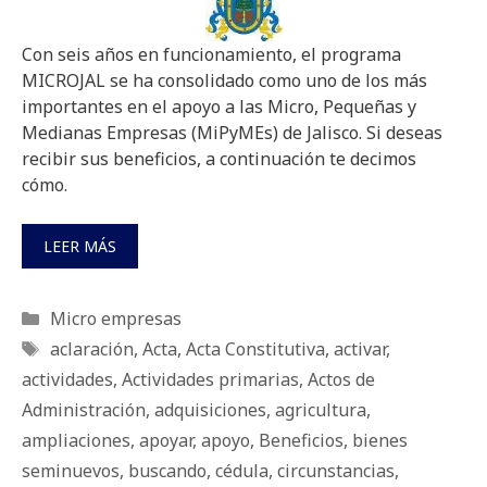
Con seis años en funcionamiento, el programa
MICROJAL se ha consolidado como uno de los más
importantes en el apoyo a las Micro, Pequeñas y
Medianas Empresas (MiPyMEs) de Jalisco. Si deseas
recibir sus beneficios, a continuación te decimos
cómo.
LEER MÁS
Categorías
Micro empresas
Etiquetas
aclaración
,
Acta
,
Acta Constitutiva
,
activar
,
actividades
,
Actividades primarias
,
Actos de
Administración
,
adquisiciones
,
agricultura
,
ampliaciones
,
apoyar
,
apoyo
,
Beneficios
,
bienes
seminuevos
,
buscando
,
cédula
,
circunstancias
,