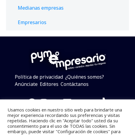
Medianas empresas
Empresarios
Política de privacidad
¿Quiénes somos?
Anúnciate
Editores
Contáctanos
Facebook
Instagram
Twitter
LinkedIn
Telegram
YouTube
TikTok
Usamos cookies en nuestro sitio web para brindarte una
mejor experiencia recordando sus preferencias y visitas
repetidas. Haciendo clic en "Aceptar todo" usted da su
consentimiento para el uso de TODAS las cookies. Sin
Pymempresario © 2025 Todos los derechos reservados.
embargo, puede visitar "Configuración de cookies" para