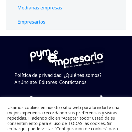
Medianas empresas
Empresarios
Política de privacidad
¿Quiénes somos?
Anúnciate
Editores
Contáctanos
Facebook
Instagram
Twitter
LinkedIn
Telegram
YouTube
TikTok
Usamos cookies en nuestro sitio web para brindarte una
mejor experiencia recordando sus preferencias y visitas
repetidas. Haciendo clic en "Aceptar todo" usted da su
consentimiento para el uso de TODAS las cookies. Sin
Pymempresario © 2025 Todos los derechos reservados.
embargo, puede visitar "Configuración de cookies" para