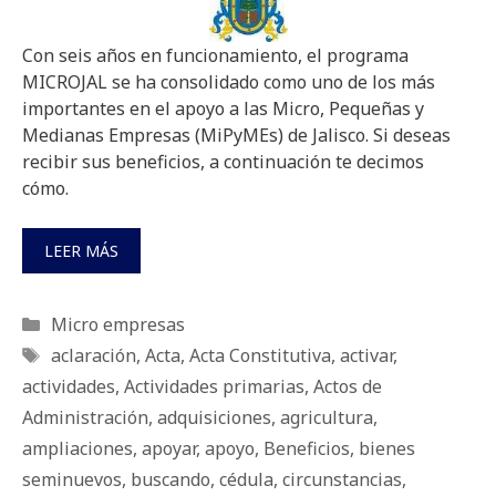
Con seis años en funcionamiento, el programa
MICROJAL se ha consolidado como uno de los más
importantes en el apoyo a las Micro, Pequeñas y
Medianas Empresas (MiPyMEs) de Jalisco. Si deseas
recibir sus beneficios, a continuación te decimos
cómo.
LEER MÁS
Categorías
Micro empresas
Etiquetas
aclaración
,
Acta
,
Acta Constitutiva
,
activar
,
actividades
,
Actividades primarias
,
Actos de
Administración
,
adquisiciones
,
agricultura
,
ampliaciones
,
apoyar
,
apoyo
,
Beneficios
,
bienes
seminuevos
,
buscando
,
cédula
,
circunstancias
,