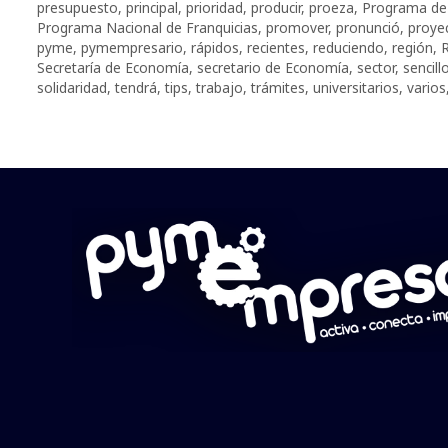
presupuesto
,
principal
,
prioridad
,
producir
,
proeza
,
Programa de 
Programa Nacional de Franquicias
,
promover
,
pronunció
,
proyec
pyme
,
pymempresario
,
rápidos
,
recientes
,
reduciendo
,
región
,
R
Secretaría de Economía
,
secretario de Economía
,
sector
,
sencill
solidaridad
,
tendrá
,
tips
,
trabajo
,
trámites
,
universitarios
,
varios