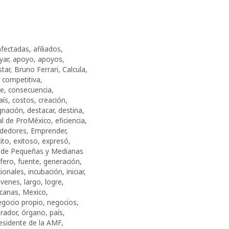
afectadas
,
afiliados
,
yar
,
apoyo
,
apoyos
,
star
,
Bruno Ferrari
,
Calcula
,
,
competitiva
,
e
,
consecuencia
,
aís
,
costos
,
creación
,
gnación
,
destacar
,
destina
,
al de ProMéxico
,
eficiencia
,
dedores
,
Emprender
,
ito
,
exitoso
,
expresó
,
de Pequeñas y Medianas
ífero
,
fuente
,
generación
,
cionales
,
incubación
,
iniciar
,
óvenes
,
largo
,
logre
,
canas
,
Mexico
,
egocio propio
,
negocios
,
rador
,
órgano
,
país
,
esidente de la AMF
,