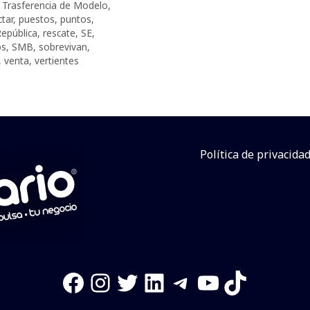
Trasferencia de Modelo
,
tar
,
puestos
,
puntos
,
epública
,
rescate
,
SE
,
os
,
SMB
,
sobrevivan
,
,
venta
,
vertientes
Política de privacida
Facebook
Instagram
Twitter
LinkedIn
Telegram
YouTube
TikTok