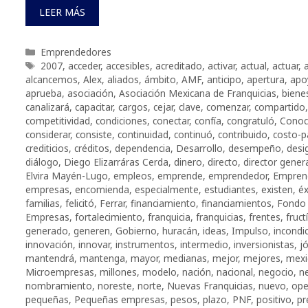
LEER MÁS
Categorías
Emprendedores
Etiquetas
2007
,
acceder
,
accesibles
,
acreditado
,
activar
,
actual
,
actuar
,
alcancemos
,
Alex
,
aliados
,
ámbito
,
AMF
,
anticipo
,
apertura
,
apo
aprueba
,
asociación
,
Asociación Mexicana de Franquicias
,
biene
canalizará
,
capacitar
,
cargos
,
cejar
,
clave
,
comenzar
,
compartido
competitividad
,
condiciones
,
conectar
,
confía
,
congratuló
,
Conoc
considerar
,
consiste
,
continuidad
,
continuó
,
contribuido
,
costo-p
crediticios
,
créditos
,
dependencia
,
Desarrollo
,
desempeño
,
desi
diálogo
,
Diego Elizarráras Cerda
,
dinero
,
directo
,
director gener
Elvira Mayén-Lugo
,
empleos
,
emprende
,
emprendedor
,
Empren
empresas
,
encomienda
,
especialmente
,
estudiantes
,
existen
,
éx
familias
,
felicitó
,
Ferrar
,
financiamiento
,
financiamientos
,
Fondo 
Empresas
,
fortalecimiento
,
franquicia
,
franquicias
,
frentes
,
fruct
generado
,
generen
,
Gobierno
,
huracán
,
ideas
,
Impulso
,
incondi
innovación
,
innovar
,
instrumentos
,
intermedio
,
inversionistas
,
j
mantendrá
,
mantenga
,
mayor
,
medianas
,
mejor
,
mejores
,
mexi
Microempresas
,
millones
,
modelo
,
nación
,
nacional
,
negocio
,
n
nombramiento
,
noreste
,
norte
,
Nuevas Franquicias
,
nuevo
,
ope
pequeñas
,
Pequeñas empresas
,
pesos
,
plazo
,
PNF
,
positivo
,
pr