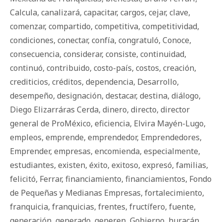
Calcula
,
canalizará
,
capacitar
,
cargos
,
cejar
,
clave
,
comenzar
,
compartido
,
competitiva
,
competitividad
,
condiciones
,
conectar
,
confía
,
congratuló
,
Conoce
,
consecuencia
,
considerar
,
consiste
,
continuidad
,
continuó
,
contribuido
,
costo-país
,
costos
,
creación
,
crediticios
,
créditos
,
dependencia
,
Desarrollo
,
desempeño
,
designación
,
destacar
,
destina
,
diálogo
,
Diego Elizarráras Cerda
,
dinero
,
directo
,
director
general de ProMéxico
,
eficiencia
,
Elvira Mayén-Lugo
,
empleos
,
emprende
,
emprendedor
,
Emprendedores
,
Emprender
,
empresas
,
encomienda
,
especialmente
,
estudiantes
,
existen
,
éxito
,
exitoso
,
expresó
,
familias
,
felicitó
,
Ferrar
,
financiamiento
,
financiamientos
,
Fondo
de Pequeñas y Medianas Empresas
,
fortalecimiento
,
franquicia
,
franquicias
,
frentes
,
fructífero
,
fuente
,
generación
,
generado
,
generen
,
Gobierno
,
huracán
,