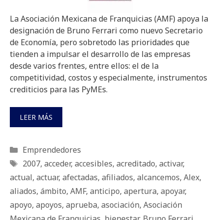
La Asociación Mexicana de Franquicias (AMF) apoya la
designación de Bruno Ferrari como nuevo Secretario
de Economía, pero sobretodo las prioridades que
tienden a impulsar el desarrollo de las empresas
desde varios frentes, entre ellos: el de la
competitividad, costos y especialmente, instrumentos
crediticios para las PyMEs.
LEER MÁS
Categorías
Emprendedores
Etiquetas
2007
,
acceder
,
accesibles
,
acreditado
,
activar
,
actual
,
actuar
,
afectadas
,
afiliados
,
alcancemos
,
Alex
,
aliados
,
ámbito
,
AMF
,
anticipo
,
apertura
,
apoyar
,
apoyo
,
apoyos
,
aprueba
,
asociación
,
Asociación
Mexicana de Franquicias
,
bienestar
,
Bruno Ferrari
,