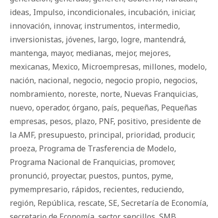
ideas
,
Impulso
,
incondicionales
,
incubación
,
iniciar
,
innovación
,
innovar
,
instrumentos
,
intermedio
,
inversionistas
,
jóvenes
,
largo
,
logre
,
mantendrá
,
mantenga
,
mayor
,
medianas
,
mejor
,
mejores
,
mexicanas
,
Mexico
,
Microempresas
,
millones
,
modelo
,
nación
,
nacional
,
negocio
,
negocio propio
,
negocios
,
nombramiento
,
noreste
,
norte
,
Nuevas Franquicias
,
nuevo
,
operador
,
órgano
,
país
,
pequeñas
,
Pequeñas
empresas
,
pesos
,
plazo
,
PNF
,
positivo
,
presidente de
la AMF
,
presupuesto
,
principal
,
prioridad
,
producir
,
proeza
,
Programa de Trasferencia de Modelo
,
Programa Nacional de Franquicias
,
promover
,
pronunció
,
proyectar
,
puestos
,
puntos
,
pyme
,
pymempresario
,
rápidos
,
recientes
,
reduciendo
,
región
,
República
,
rescate
,
SE
,
Secretaría de Economía
,
secretario de Economía
,
sector
,
sencillos
,
SMB
,