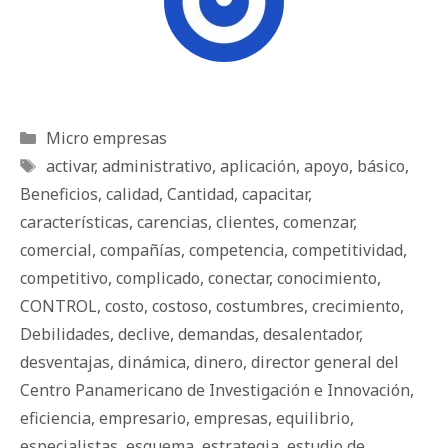
Categorías
Micro empresas
Etiquetas
activar
,
administrativo
,
aplicación
,
apoyo
,
básico
,
Beneficios
,
calidad
,
Cantidad
,
capacitar
,
características
,
carencias
,
clientes
,
comenzar
,
comercial
,
compañías
,
competencia
,
competitividad
,
competitivo
,
complicado
,
conectar
,
conocimiento
,
CONTROL
,
costo
,
costoso
,
costumbres
,
crecimiento
,
Debilidades
,
declive
,
demandas
,
desalentador
,
desventajas
,
dinámica
,
dinero
,
director general del
Centro Panamericano de Investigación e Innovación
,
eficiencia
,
empresario
,
empresas
,
equilibrio
,
especialistas
,
esquema
,
estrategia
,
estudio de