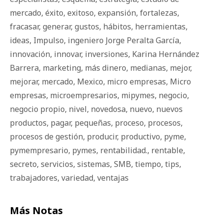
mercado
,
éxito
,
exitoso
,
expansión
,
fortalezas
,
fracasar
,
generar
,
gustos
,
há­bi­tos
,
herramientas
,
ideas
,
Impulso
,
ingeniero Jorge Peralta García
,
innovación
,
innovar
,
inversiones
,
Karina Hernández
Barrera
,
marketing
,
más dinero
,
medianas
,
mejor
,
mejorar
,
mercado
,
Mexico
,
micro empresas
,
Micro
empresas
,
microempresarios
,
mipymes
,
negocio
,
negocio propio
,
nivel
,
novedosa
,
nuevo
,
nuevos
productos
,
pagar
,
pequeñas
,
proceso
,
procesos
,
procesos de gestión
,
producir
,
productivo
,
pyme
,
pymempresario
,
pymes
,
rentabilidad.
,
rentable
,
secreto
,
servicios
,
sistemas
,
SMB
,
tiempo
,
tips
,
trabajadores
,
variedad
,
ventajas
Más Notas