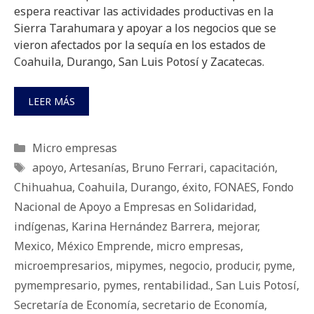
espera reactivar las actividades productivas en la
Sierra Tarahumara y apoyar a los negocios que se
vieron afectados por la sequía en los estados de
Coahuila, Durango, San Luis Potosí y Zacatecas.
LEER MÁS
Categorías
Micro empresas
Etiquetas
apoyo
,
Artesanías
,
Bruno Ferrari
,
capacitación
,
Chihuahua
,
Coahuila
,
Durango
,
éxito
,
FONAES
,
Fondo
Nacional de Apoyo a Empresas en Solidaridad
,
indígenas
,
Karina Hernández Barrera
,
mejorar
,
Mexico
,
México Emprende
,
micro empresas
,
microempresarios
,
mipymes
,
negocio
,
producir
,
pyme
,
pymempresario
,
pymes
,
rentabilidad.
,
San Luis Potosí
,
Secretaría de Economía
,
secretario de Economía
,