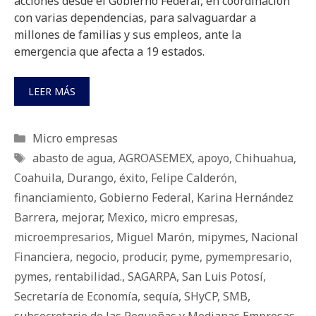
acciones desde el Gobierno Federal, en coordinación
con varias dependencias, para salvaguardar a
millones de familias y sus empleos, ante la
emergencia que afecta a 19 estados.
LEER MÁS
Categorías
Micro empresas
Etiquetas
abasto de agua
,
AGROASEMEX
,
apoyo
,
Chihuahua
,
Coahuila
,
Durango
,
éxito
,
Felipe Calderón
,
financiamiento
,
Gobierno Federal
,
Karina Hernández
Barrera
,
mejorar
,
Mexico
,
micro empresas
,
microempresarios
,
Miguel Marón
,
mipymes
,
Nacional
Financiera
,
negocio
,
producir
,
pyme
,
pymempresario
,
pymes
,
rentabilidad.
,
SAGARPA
,
San Luis Potosí
,
Secretaría de Economía
,
sequía
,
SHyCP
,
SMB
,
subsecretario de las Pequeñas y Medianas Empresas
,