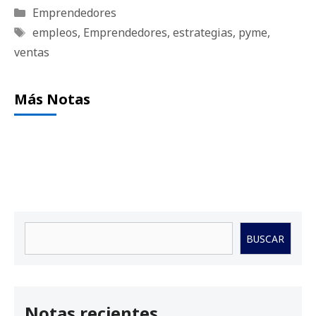
Categorías
Emprendedores
Etiquetas
empleos
,
Emprendedores
,
estrategias
,
pyme
,
ventas
Más Notas
Buscar
BUSCAR
Notas recientes