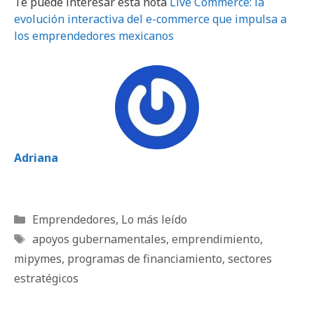
Te puede interesar esta nota
Live Commerce: la
evolución interactiva del e-commerce que impulsa a
los emprendedores mexicanos
Adriana
Categorías
Emprendedores
,
Lo más leído
Etiquetas
apoyos gubernamentales
,
emprendimiento
,
mipymes
,
programas de financiamiento
,
sectores
estratégicos