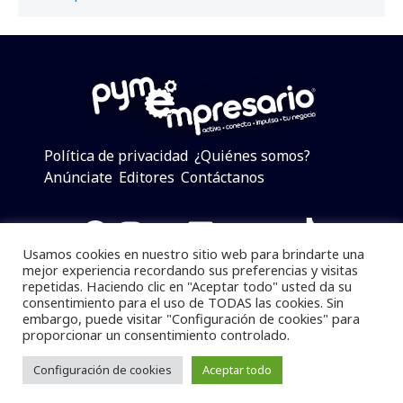
Política de privacidad
¿Quiénes somos?
Anúnciate
Editores
Contáctanos
Facebook
Instagram
Twitter
LinkedIn
Telegram
YouTube
TikTok
Usamos cookies en nuestro sitio web para brindarte una
mejor experiencia recordando sus preferencias y visitas
repetidas. Haciendo clic en "Aceptar todo" usted da su
consentimiento para el uso de TODAS las cookies. Sin
Pymempresario © 2025 Todos los derechos reservados.
embargo, puede visitar "Configuración de cookies" para
proporcionar un consentimiento controlado.
Se prohibe el uso de la información total o parcial sin
dar referencia a la fuente.
Configuración de cookies
Aceptar todo
Desarrollado por
yalla ya!