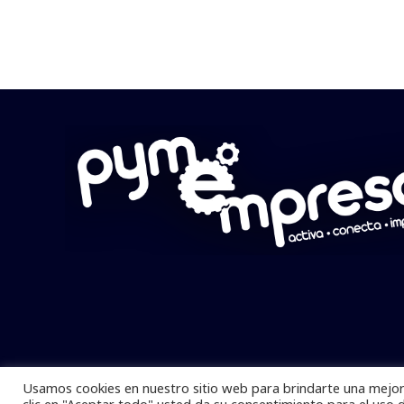
Usamos cookies en nuestro sitio web para brindarte una mejor 
Pymempresario © 2025 Todos los derech