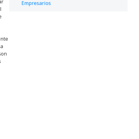
ar
Empresarios
l
e
ente
 a
son
s