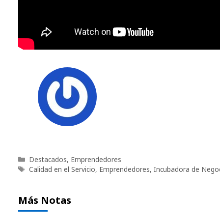
Categorías
Destacados
,
Emprendedores
Etiquetas
Calidad en el Servicio
,
Emprendedores
,
Incubadora de Negoc
Más Notas