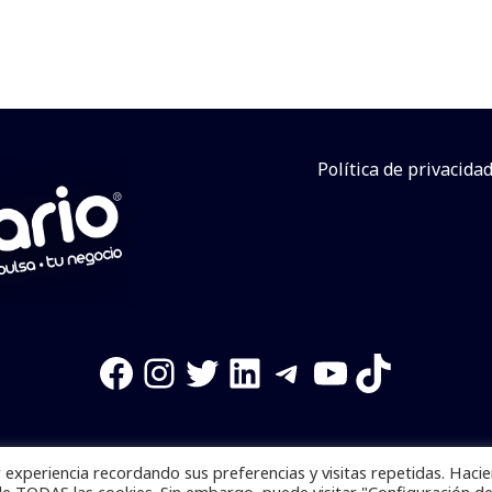
Política de privacida
Facebook
Instagram
Twitter
LinkedIn
Telegram
YouTube
TikTok
experiencia recordando sus preferencias y visitas repetidas. Haci
os reservados. Se prohibe el uso de la información total o p