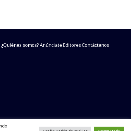
d
¿Quiénes somos?
Anúnciate
Editores
Contáctanos
endo
arcial sin dar referencia a la fuente.
Configuración de cookies
Aceptar todo