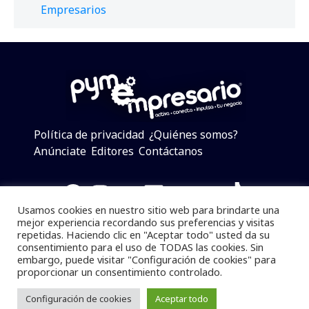
Empresarios
Política de privacidad
¿Quiénes somos?
Anúnciate
Editores
Contáctanos
Facebook
Instagram
Twitter
LinkedIn
Telegram
YouTube
TikTok
Usamos cookies en nuestro sitio web para brindarte una
mejor experiencia recordando sus preferencias y visitas
repetidas. Haciendo clic en "Aceptar todo" usted da su
consentimiento para el uso de TODAS las cookies. Sin
Pymempresario © 2025 Todos los derechos reservados.
embargo, puede visitar "Configuración de cookies" para
proporcionar un consentimiento controlado.
Se prohibe el uso de la información total o parcial sin
dar referencia a la fuente.
Configuración de cookies
Aceptar todo
Desarrollado por
yalla ya!