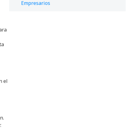
Empresarios
ara
ta
n el
n.
.