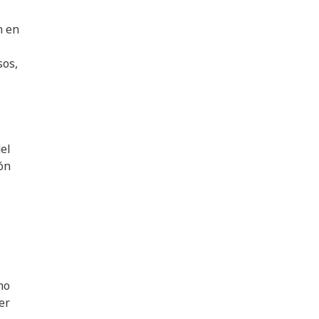
n en
sos,
del
ón
mo
er