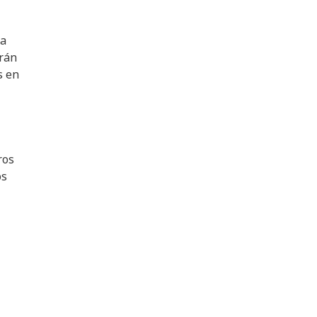
ra
arán
s en
ros
os