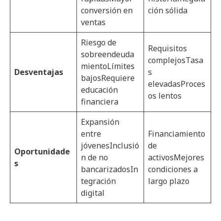
conversión en
ción sólida
ventas
Riesgo de
Requisitos
sobreendeuda
complejosTasa
mientoLímites
Desventajas
s
bajosRequiere
elevadasProces
educación
os lentos
financiera
Expansión
entre
Financiamiento
jóvenesInclusió
de
Oportunidade
n de no
activosMejores
s
bancarizadosIn
condiciones a
tegración
largo plazo
digital