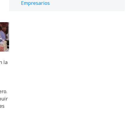
Empresarios
,
n la
ero.
buir
es