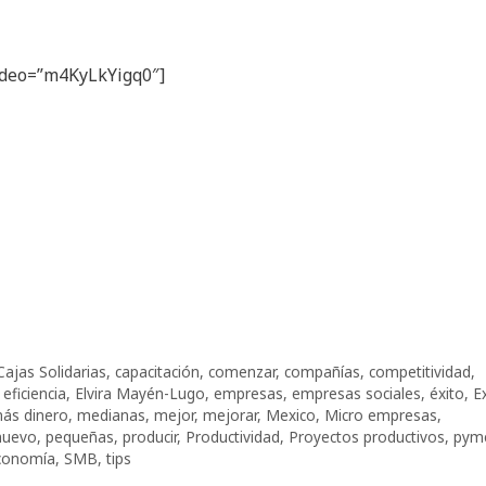
video=”m4KyLkYigq0″]
Cajas Solidarias
,
capacitación
,
comenzar
,
compañías
,
competitividad
,
,
eficiencia
,
Elvira Mayén-Lugo
,
empresas
,
empresas sociales
,
éxito
,
E
ás dinero
,
medianas
,
mejor
,
mejorar
,
Mexico
,
Micro empresas
,
nuevo
,
pequeñas
,
producir
,
Productividad
,
Proyectos productivos
,
pym
Economía
,
SMB
,
tips