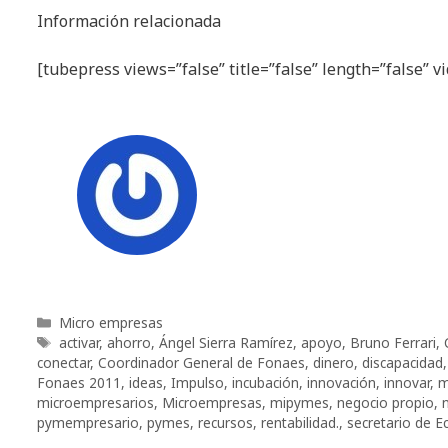
Información relacionada
[tubepress views=”false” title=”false” length=”false” 
Categorías
Micro empresas
Etiquetas
activar
,
ahorro
,
Ángel Sierra Ramírez
,
apoyo
,
Bruno Ferrari
,
conectar
,
Coordinador General de Fonaes
,
dinero
,
discapacidad
Fonaes 2011
,
ideas
,
Impulso
,
incubación
,
innovación
,
innovar
,
m
microempresarios
,
Microempresas
,
mipymes
,
negocio propio
,
pymempresario
,
pymes
,
recursos
,
rentabilidad.
,
secretario de 