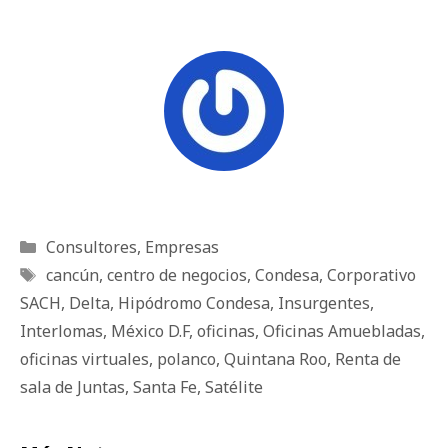
Categorías
Consultores
,
Empresas
Etiquetas
cancún
,
centro de negocios
,
Condesa
,
Corporativo
SACH
,
Delta
,
Hipódromo Condesa
,
Insurgentes
,
Interlomas
,
México D.F
,
oficinas
,
Oficinas Amuebladas
,
oficinas virtuales
,
polanco
,
Quintana Roo
,
Renta de
sala de Juntas
,
Santa Fe
,
Satélite