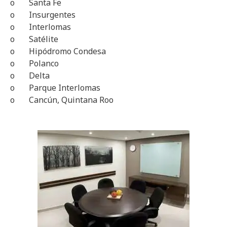
o Santa Fe
o Insurgentes
o Interlomas
o Satélite
o Hipódromo Condesa
o Polanco
o Delta
o Parque Interlomas
o Cancún, Quintana Roo