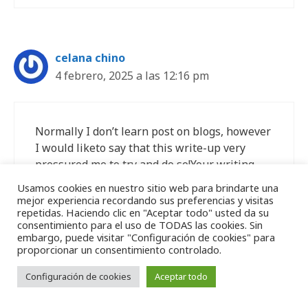
celana chino
4 febrero, 2025 a las 12:16 pm
Normally I don’t learn post on blogs, however
I would liketo say that this write-up very
pressured me to try and do so!Your writing
style has been surprised me. Thank you,
Usamos cookies en nuestro sitio web para brindarte una
quite nice article.
mejor experiencia recordando sus preferencias y visitas
repetidas. Haciendo clic en "Aceptar todo" usted da su
consentimiento para el uso de TODAS las cookies. Sin
embargo, puede visitar "Configuración de cookies" para
proporcionar un consentimiento controlado.
may in 3d gia re
Configuración de cookies
Aceptar todo
4 febrero, 2025 a las 1:24 pm