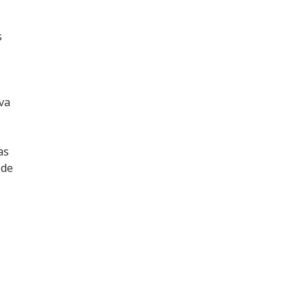
s
va
as
 de