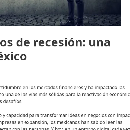
s de recesión: una
éxico
rtidumbre en los mercados financieros y ha impactado las
 una de las vías más sólidas para la reactivación económic
s desafíos.
o y capacidad para transformar ideas en negocios con impac
resas en expansión, los mexicanos han sabido leer las
tan con las personas. Y hoy, en un entorno digital cada ve