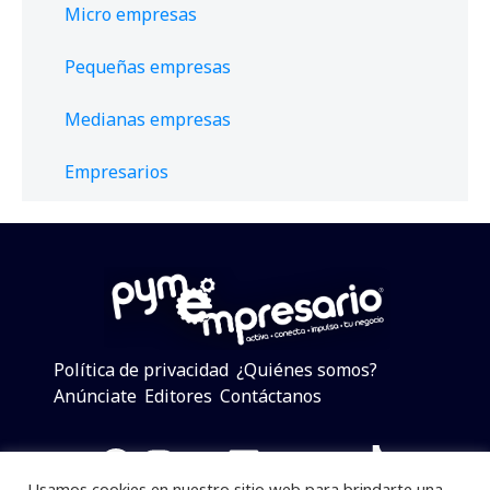
Micro empresas
Pequeñas empresas
Medianas empresas
Empresarios
Política de privacidad
¿Quiénes somos?
Anúnciate
Editores
Contáctanos
Facebook
Instagram
Twitter
LinkedIn
Telegram
YouTube
TikTok
Usamos cookies en nuestro sitio web para brindarte una