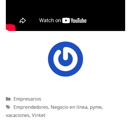
Categorías
Empresarios
Etiquetas
Emprendedores
,
Negocio en línea
,
pyme
,
vacaciones
,
Virket