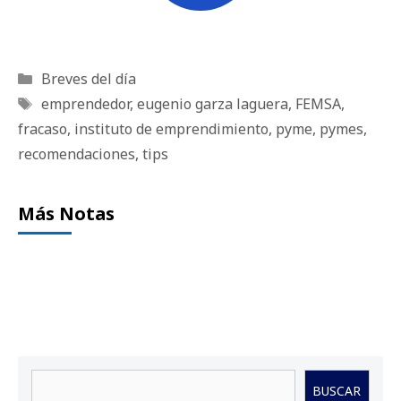
Categorías
Breves del día
Etiquetas
emprendedor
,
eugenio garza laguera
,
FEMSA
,
fracaso
,
instituto de emprendimiento
,
pyme
,
pymes
,
recomendaciones
,
tips
Más Notas
Buscar
BUSCAR