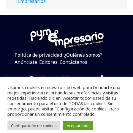
Empresarios
Política de privacidad
¿Quiénes somos?
Anúnciate
Editores
Contáctanos
Facebook
Instagram
Twitter
LinkedIn
Telegram
YouTube
TikTok
Usamos cookies en nuestro sitio web para brindarte una
mejor experiencia recordando sus preferencias y visitas
repetidas. Haciendo clic en "Aceptar todo" usted da su
consentimiento para el uso de TODAS las cookies. Sin
Pymempresario © 2025 Todos los derechos reservados.
embargo, puede visitar "Configuración de cookies" para
proporcionar un consentimiento controlado.
Se prohibe el uso de la información total o parcial sin
dar referencia a la fuente.
Configuración de cookies
Aceptar todo
Desarrollado por
yalla ya!