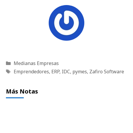
Categorías
Medianas Empresas
Etiquetas
Emprendedores
,
ERP
,
IDC
,
pymes
,
Zafiro Software
Más Notas